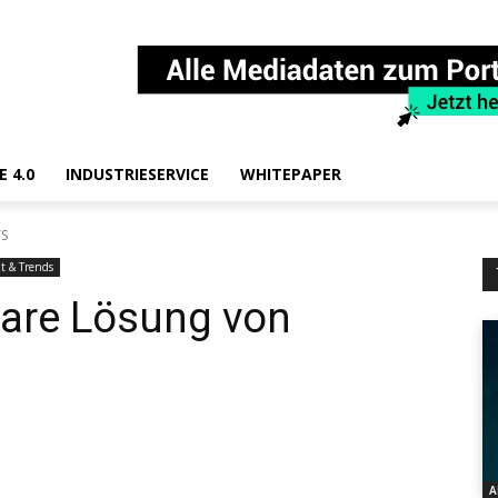
E 4.0
INDUSTRIESERVICE
WHITEPAPER
YS
t & Trends
tware Lösung von
A