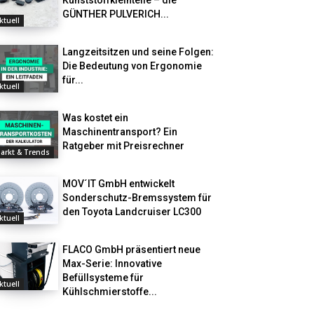
Kunststoffkleinteile – die
GÜNTHER PULVERICH...
ktuell
Langzeitsitzen und seine Folgen:
Die Bedeutung von Ergonomie
für...
ktuell
Was kostet ein
Maschinentransport? Ein
Ratgeber mit Preisrechner
arkt & Trends
MOV´IT GmbH entwickelt
Sonderschutz-Bremssystem für
den Toyota Landcruiser LC300
ktuell
FLACO GmbH präsentiert neue
Max-Serie: Innovative
Befüllsysteme für
ktuell
Kühlschmierstoffe...