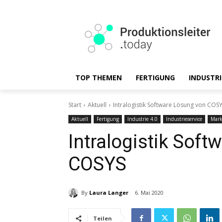
TOP THEMEN
FERTIGUNG
INDUSTRI
Start
Aktuell
Intralogistik Software Lösung von COS
Aktuell
Fertigung
Industrie 4.0
Industrieservice
Mark
Intralogistik Sof
COSYS
By
Laura Langer
6. Mai 2020
Teilen