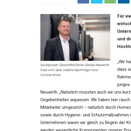
Für vi
wirtsc
Untern
und di
Hocht
„Wir ha
Solidpower-Geschäftsführer Gerald Neuwirth
dass si
freut sich über stabile Nachfrage trotz
Corona-Krise
Rahmenb
junges
Neuwirth. „Natürlich mussten auch wir uns kurz
Gegebenheiten anpassen. Wir haben hier rasch
Mitarbeiter umgesetzt – natürlich durch Homeo
sowie durch Hygiene- und Schutzmaßnahmen in 
Unternehmen waren wir gleich zu Beginn der K
werden wesentliche Komponenten unserer Produk