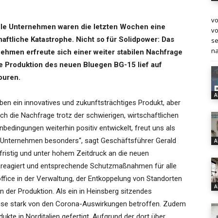
vo
ele Unternehmen waren die letzten Wochen eine
vo
haftliche Katastrophe. Nicht so für Solidpower: Das
se
na
ehmen erfreute sich einer weiter stabilen Nachfrage
e Produktion des neuen Bluegen BG-15 lief auf
ouren.
A
ben ein innovatives und zukunftsträchtiges Produkt, aber
ch die Nachfrage trotz der schwierigen, wirtschaftlichen
edingungen weiterhin positiv entwickelt, freut uns als
 Unternehmen besonders“, sagt Geschäftsführer Gerald
A
fristig und unter hohem Zeitdruck an die neuen
 reagiert und entsprechende Schutzmaßnahmen für alle
ffice in der Verwaltung, der Entkoppelung von Standorten
A
der Produktion. Als ein in Heinsberg sitzendes
rise stark von den Corona-Auswirkungen betroffen. Zudem
te in Norditalien gefertigt. Aufgrund der dort über