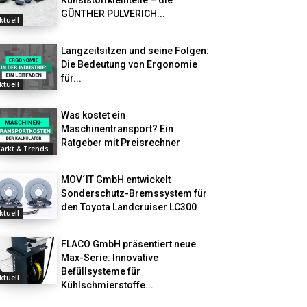
Kunststoffkleinteile – die
GÜNTHER PULVERICH...
ktuell
Langzeitsitzen und seine Folgen:
Die Bedeutung von Ergonomie
für...
ktuell
Was kostet ein
Maschinentransport? Ein
Ratgeber mit Preisrechner
arkt & Trends
MOV´IT GmbH entwickelt
Sonderschutz-Bremssystem für
den Toyota Landcruiser LC300
ktuell
FLACO GmbH präsentiert neue
Max-Serie: Innovative
Befüllsysteme für
ktuell
Kühlschmierstoffe...