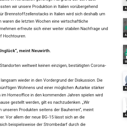
sten wir unsere Produktion in Italien vorübergehend
A
für Brennstoffzellenstacks in Italien wird sich deshalb um
 waren die letzten Wochen eine wirtschaftliche
rnehmen erfreute sich einer weiter stabilen Nachfrage und
A
uf Hochtouren.
Unglück“, meint Neuwirth.
M
 4 Standorten weltweit keinen einzigen, bestätigten Corona-
t langsam wieder in den Vordergrund der Diskussion. Die
ünftigen Wohnens und einer möglichen Autarkie stärker
A
en im Homeoffice in den kommenden Jahren spielen wird
se gestellt werden, gilt es nachzudenken. „Wir
an unseren Produkten seitens der Bauherren“, meint
A
r. Vor allem der neue BG-15 lässt sich an die
ich beispielsweise der Strombedarf durch die