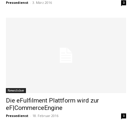
Pressedienst
-
3. März 2016
0
Newsticker
Die eFulfilment Plattform wird zur
eF|CommerceEngine
Pressedienst
-
18. Februar 2016
0