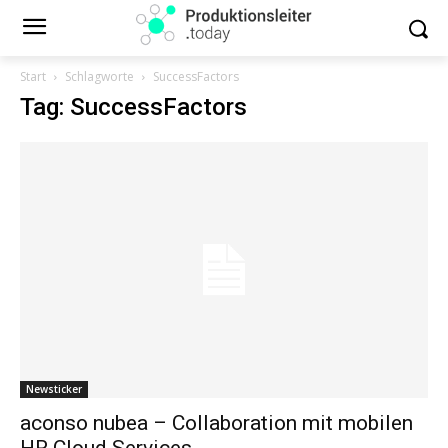
Start
Schlagworte
SuccessFactors
Tag: SuccessFactors
Newsticker
aconso nubea – Collaboration mit mobilen
HR Cloud Services