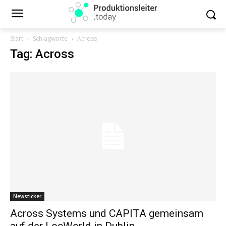
Start
Schlagworte
Across
Tag: Across
Newsticker
Across Systems und CAPITA gemeinsam
auf der LocWorld in Dublin