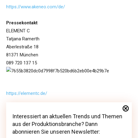
https://www.akeneo.com/de/
Pressekontakt
ELEMENT C
Tatjana Ramerth
Aberlestraße 18
81371 München
089 720 137 15
https://elementc.de/
Interessiert an aktuellen Trends und Themen
Interessiert an aktuellen Trends und Themen
aus der Produktionsbranche? Dann
aus der Produktionsbranche? Dann abonnieren
abonnieren Sie unseren Newsletter:
Sie unseren Newsletter: