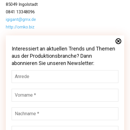
85049 Ingolstadt
0841 13348096
igigant@gmx.de
http://omko.biz
Interessiert an aktuellen Trends und Themen
Interessiert an aktuellen Trends und Themen
aus der Produktionsbranche? Dann
aus der Produktionsbranche? Dann abonnieren
abonnieren Sie unseren Newsletter:
Sie unseren Newsletter: