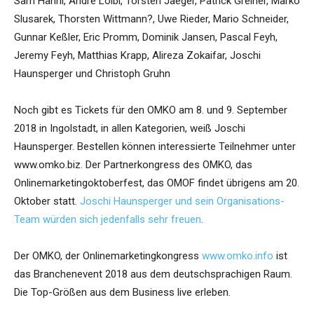
Sam Hänni, Andre Loibl, Torsten Jaeger, Patrick Greiner, Marko
Slusarek, Thorsten Wittmann?, Uwe Rieder, Mario Schneider,
Gunnar Keßler, Eric Promm, Dominik Jansen, Pascal Feyh,
Jeremy Feyh, Matthias Krapp, Alireza Zokaifar, Joschi
Haunsperger und Christoph Gruhn
Noch gibt es Tickets für den OMKO am 8. und 9. September
2018 in Ingolstadt, in allen Kategorien, weiß Joschi
Haunsperger. Bestellen können interessierte Teilnehmer unter
www.omko.biz. Der Partnerkongress des OMKO, das
Onlinemarketingoktoberfest, das OMOF findet übrigens am 20.
Oktober statt.
Joschi Haunsperger und sein Organisations-
Team würden sich jedenfalls sehr freuen
.
Der OMKO, der Onlinemarketingkongress
www.omko.info
ist
das Branchenevent 2018 aus dem deutschsprachigen Raum.
Die Top-Größen aus dem Business live erleben.