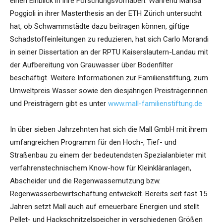
einen Einblick in ihre Forschungsvorhaben: Während Marisa
Poggioli in ihrer Masterthesis an der ETH Zürich untersucht
hat, ob Schwammstädte dazu beitragen können, giftige
Schadstoffeinleitungen zu reduzieren, hat sich Carlo Morandi
in seiner Dissertation an der RPTU Kaiserslautern-Landau mit
der Aufbereitung von Grauwasser über Bodenfilter
beschäftigt. Weitere Informationen zur Familienstiftung, zum
Umweltpreis Wasser sowie den diesjährigen Preisträgerinnen
und Preisträgern gibt es unter
www.mall-familienstiftung.de
In über sieben Jahrzehnten hat sich die Mall GmbH mit ihrem
umfangreichen Programm für den Hoch-, Tief- und
Straßenbau zu einem der bedeutendsten Spezialanbieter mit
verfahrenstechnischem Know-how für Kleinkläranlagen,
Abscheider und die Regenwassernutzung bzw.
Regenwasserbewirtschaftung entwickelt. Bereits seit fast 15
Jahren setzt Mall auch auf erneuerbare Energien und stellt
Pellet- und Hackschnitzelspeicher in verschiedenen Größen