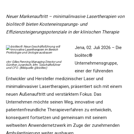
Neuer Markenauftritt – minimalinvasive Lasertherapien von
biolitec® bieten Kosteneinsparungs- und
Effizienzsteigerungspotenziale in der klinischen Therapie
Jena, 02. Juli 2026 – Die
biolitec®
vlnr: Gilles Penning Managing Director und
Unternehmensgruppe,
Günther Juranitsch, kfm. Geschäftsführer
und CFO. (Bildquelle: @biolitec)
einer der führenden
Entwickler und Hersteller medizinischer Laser und
minimalinvasiver Lasertherapien, präsentiert sich mit einem
neuen Außenauftritt und verstärktem Fokus. Das
Unternehmen möchte seinen Weg, innovative und
patientenfreundliche Therapieverfahren zu entwickeln,
konsequent fortsetzen und gemeinsam mit seinem
weltweiten Anwendernetzwerk im Zuge der zunehmenden
Ambulantisierung weiter ausbauen.