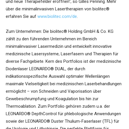
und neue Therapiefelder eröffnen“, so Gilles Penning. Mehr
über die minimalinvasiven Lasertherapien von biolitec®
erfahren Sie auf
www.biolitec.com/de
.
Zum Unternehmen: Die biolitec® Holding GmbH & Co. KG
zählt zu den führenden Unternehmen im Bereich
minimalinvasiver Lasermedizin und entwickelt innovative
medizinische Lasersysteme, Laserfasern und Therapien für
diverse Fachgebiete. Kern des Portfolios ist der medizinische
Diodenlaser LEONARDO® DUAL, der durch
indikationsspezifische Auswahl optimaler Wellenlängen
maximale Vielseitigkeit bei medizinischen Laserbehandlungen
ermöglicht – von Schneiden und Vaporisation über
Gewebeschrumpfung und Koagulation bis hin zur
Thermoablation. Zum Portfolio gehören zudem u.a. der
LEONARDO® DepthControl für phlebologische Anwendungen
sowie der LEONARDO® Duster Thulium-Faserlaser (TFL) für
die Urologie und Lithotripsie. Die perfekte Plattform für