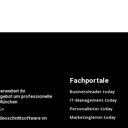
Fachportale
weitert ihr
Businessleader.today
ngebot um professionelle
IT-Management.today
 München
Personalleiter.today
024
Marketingleiter.today
ideoschnittsoftware im
?