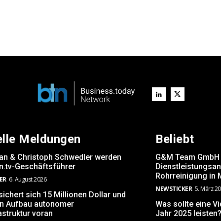
elle Meldungen
Beliebt
rsan & Christoph Schwedler werden
G&M Team GmbH er
.tv-Geschäftsführer
Dienstleistungsa
Rohrreinigung in
ER
6. August 2026
NEWSTICKER
5. März 2
ichert sich 15 Millionen Dollar und
den Aufbau autonomer
Was sollte eine V
astruktur voran
Jahr 2025 leisten