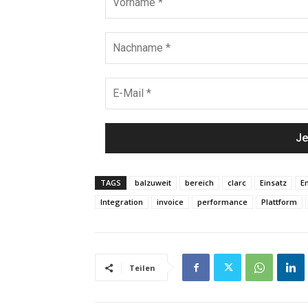
TAGS
balzuweit
bereich
clarc
Einsatz
E
Integration
invoice
performance
Plattform
Teilen