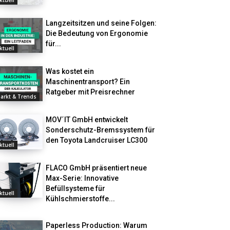
ktuell
Langzeitsitzen und seine Folgen:
Die Bedeutung von Ergonomie
für...
ktuell
Was kostet ein
Maschinentransport? Ein
Ratgeber mit Preisrechner
arkt & Trends
MOV´IT GmbH entwickelt
Sonderschutz-Bremssystem für
den Toyota Landcruiser LC300
ktuell
FLACO GmbH präsentiert neue
Max-Serie: Innovative
Befüllsysteme für
ktuell
Kühlschmierstoffe...
Paperless Production: Warum