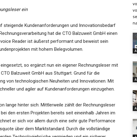
vo
nungsleser ein
vo
se
na
uf steigende Kundenanforderungen und Innovationsbedarf
 Rechnungsverarbeitung hat die CTO Balzuweit GmbH einen
nvoice Reader ist äußerst performant und beweist sein
 Kundenprojekten mit hohem Belegvolumen.
A
 eingesetzt, so ergänzt nun ein eigener Rechnungsleser mit
r CTO Balzuweit GmbH aus Stuttgart. Grund für die
A
dung von technologischen Neuheiten und Innovationen. Mit
chneller und agiler auf Kundenanforderungen einzugehen.
n lange hinter sich: Mittlerweile zählt der Rechnungsleser
A
 bei den ersten Projekten bereits seit eineinhalb Jahren im
eichnet er sich vor allem durch eine sehr gute Performance
squote über dem Marktstandard. Durch die vollständige
 werden Technologiebrüche vermieden und ein sicherer