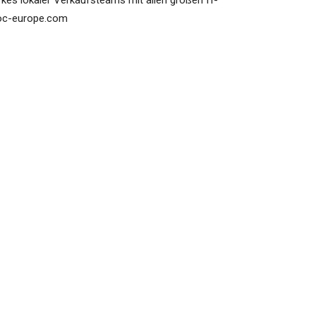
rkes lokaler Verkaufsteams mit allen großen IT-
aoc-europe.com