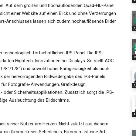
A
nen. Auf dem großen und hochauflösenden Quad-HD-Panel
sicht einer Website auf einen Blick und ohne Verzerrungen
Port-Anschlusses lassen sich zudem hochauflösende Bilder
A
technologisch fortschrittlichen IPS-Panel. Die IPS-
M
stärksten Hightech-Innovationen bei Displays. So stellt AOC
n (178°/178°) und sowohl hoher Farbgenauigkeit als auch
nk der hervorragenden Bildwiedergabe des IPS-Panels
s für Fotografie-Anwendungen, Grafikdesign,
A
der Sicherheitsapplikationen. Zusätzlich sorgt die IPS-
ßige Ausleuchtung des Bildschirms.
A
eit seiner Nutzer am Herzen. Nicht zuletzt aus diesem
 ein flimmerfreies Seherlebnis. Flimmern ist eine Art