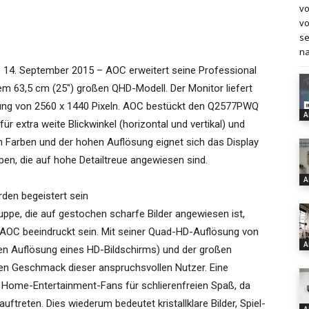
vo
vo
se
na
14. September 2015 – AOC erweitert seine Professional
em 63,5 cm (25″) großen QHD-Modell. Der Monitor liefert
ung von 2560 x 1440 Pixeln. AOC bestückt den Q2577PWQ
A
 extra weite Blickwinkel (horizontal und vertikal) und
n Farben und der hohen Auflösung eignet sich das Display
en, die auf hohe Detailtreue angewiesen sind.
A
den begeistert sein
ppe, die auf gestochen scharfe Bilder angewiesen ist,
AOC beeindruckt sein. Mit seiner Quad-HD-Auflösung von
A
hen Auflösung eines HD-Bildschirms) und der großen
 den Geschmack dieser anspruchsvollen Nutzer. Eine
i Home-Entertainment-Fans für schlierenfreien Spaß, da
ftreten. Dies wiederum bedeutet kristallklare Bilder, Spiel-