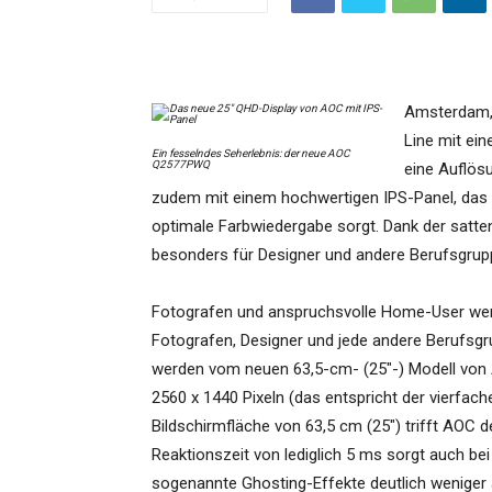
Amsterdam, 
Line mit ein
Ein fesselndes Seherlebnis: der neue AOC
Q2577PWQ
eine Auflös
zudem mit einem hochwertigen IPS-Panel, das für
optimale Farbwiedergabe sorgt. Dank der satte
besonders für Designer und andere Berufsgrupp
Fotografen und anspruchsvolle Home-User wer
Fotografen, Designer und jede andere Berufsgru
werden vom neuen 63,5-cm- (25″-) Modell von 
2560 x 1440 Pixeln (das entspricht der vierfac
Bildschirmfläche von 63,5 cm (25″) trifft AOC
Reaktionszeit von lediglich 5 ms sorgt auch be
sogenannte Ghosting-Effekte deutlich weniger au