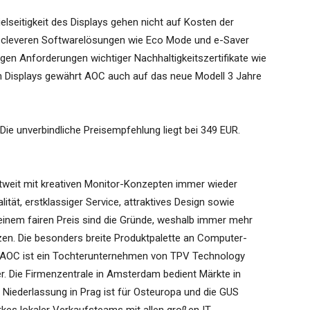
lseitigkeit des Displays gehen nicht auf Kosten der
it cleveren Softwarelösungen wie Eco Mode und e-Saver
engen Anforderungen wichtiger Nachhaltigkeitszertifikate wie
nen Displays gewährt AOC auch auf das neue Modell 3 Jahre
ie unverbindliche Preisempfehlung liegt bei 349 EUR.
tweit mit kreativen Monitor-Konzepten immer wieder
ität, erstklassiger Service, attraktives Design sowie
einem fairen Preis sind die Gründe, weshalb immer mehr
en. Die besonders breite Produktpalette an Computer-
t. AOC ist ein Tochterunternehmen von TPV Technology
er. Die Firmenzentrale in Amsterdam bedient Märkte in
Niederlassung in Prag ist für Osteuropa und die GUS