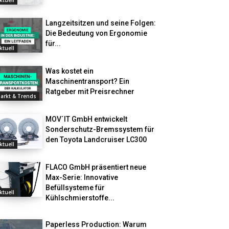
ktuell
Langzeitsitzen und seine Folgen:
Die Bedeutung von Ergonomie
für...
ktuell
Was kostet ein
Maschinentransport? Ein
Ratgeber mit Preisrechner
arkt & Trends
MOV´IT GmbH entwickelt
Sonderschutz-Bremssystem für
den Toyota Landcruiser LC300
ktuell
FLACO GmbH präsentiert neue
Max-Serie: Innovative
Befüllsysteme für
ktuell
Kühlschmierstoffe...
Paperless Production: Warum