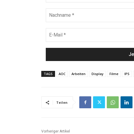
TAGS
AOC
Arbeiten
Display
Filme
IPS
Teilen
Vorheriger Artikel