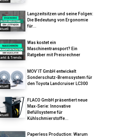
ktuell
Langzeitsitzen und seine Folgen:
Die Bedeutung von Ergonomie
für...
ktuell
Was kostet ein
Maschinentransport? Ein
Ratgeber mit Preisrechner
arkt & Trends
MOV´IT GmbH entwickelt
Sonderschutz-Bremssystem für
den Toyota Landcruiser LC300
ktuell
FLACO GmbH präsentiert neue
Max-Serie: Innovative
Befüllsysteme für
ktuell
Kühlschmierstoffe...
Paperless Production: Warum