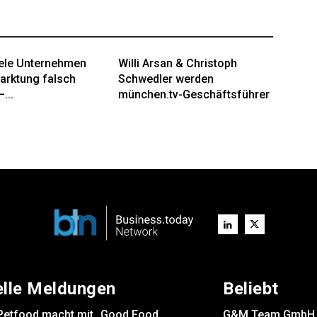
ele Unternehmen
Willi Arsan & Christoph
arktung falsch
Schwedler werden
...
münchen.tv-Geschäftsführer
elle Meldungen
Beliebt
Petfood macht mit „Good Food.
G&M Team GmbH er