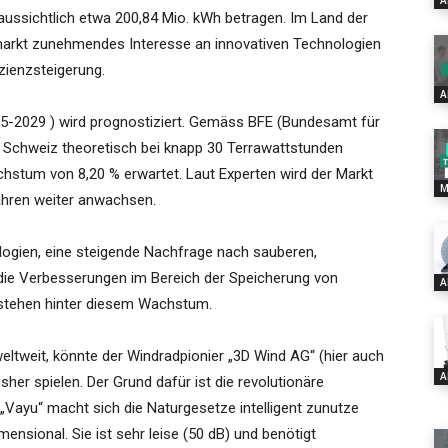
A
aussichtlich etwa 200,84 Mio. kWh betragen. Im Land der
markt zunehmendes Interesse an innovativen Technologien
zienzsteigerung.
A
5-2029 ) wird prognostiziert. Gemäss BFE (Bundesamt für
der Schweiz theoretisch bei knapp 30 Terrawattstunden
achstum von 8,20 % erwartet. Laut Experten wird der Markt
M
ahren weiter anwachsen.
logien, eine steigende Nachfrage nach sauberen,
 die Verbesserungen im Bereich der Speicherung von
A
, stehen hinter diesem Wachstum.
ltweit, könnte der Windradpionier „3D Wind AG“ (hier auch
A
isher spielen. Der Grund dafür ist die revolutionäre
e „Vayu“ macht sich die Naturgesetze intelligent zunutze
mensional. Sie ist sehr leise (50 dB) und benötigt