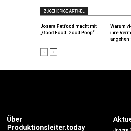
ZUGEHÖRIGE ARTIKEL
Josera Petfood macht mit
Warum vi
„Good Food. Good Poop“...
ihre Verm
angehen –
Über
Aktu
Produktionsleiter.today
Josera 