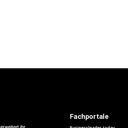
Fachportale
weitert ihr
Businessleader.today