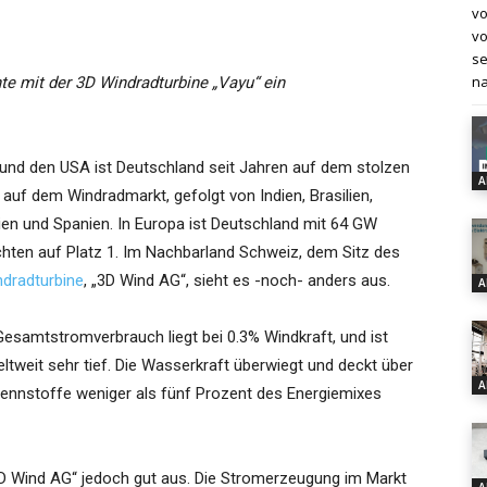
vo
vo
se
na
te mit der 3D Windradturbine „Vayu“ ein
und den USA ist Deutschland seit Jahren auf dem stolzen
A
z auf dem Windradmarkt, gefolgt von Indien, Brasilien,
ien und Spanien. In Europa ist Deutschland mit 64 GW
ochten auf Platz 1. Im Nachbarland Schweiz, dem Sitz des
ndradturbine
, „3D Wind AG“, sieht es -noch- anders aus.
A
esamtstromverbrauch liegt bei 0.3% Windkraft, und ist
ltweit sehr tief. Die Wasserkraft überwiegt und deckt über
A
rennstoffe weniger als fünf Prozent des Energiemixes
„3D Wind AG“ jedoch gut aus. Die Stromerzeugung im Markt