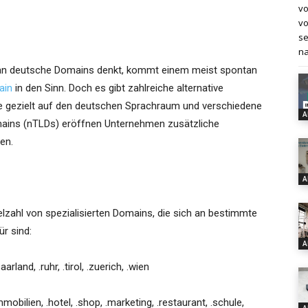
vo
vo
se
na
n deutsche Domains denkt, kommt einem meist spontan
ain
in den Sinn. Doch es gibt zahlreiche alternative
e gezielt auf den deutschen Sprachraum und verschiedene
A
mains (nTLDs) eröffnen Unternehmen zusätzliche
en.
A
lzahl von spezialisierten Domains, die sich an bestimmte
ür sind:
A
rland, .ruhr, .tirol, .zuerich, .wien
obilien, .hotel, .shop, .marketing, .restaurant, .schule,