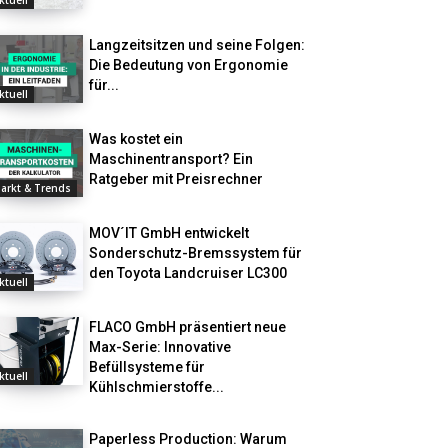
ktuell
Langzeitsitzen und seine Folgen:
Die Bedeutung von Ergonomie
für...
ktuell
Was kostet ein
Maschinentransport? Ein
Ratgeber mit Preisrechner
arkt & Trends
MOV´IT GmbH entwickelt
Sonderschutz-Bremssystem für
den Toyota Landcruiser LC300
ktuell
FLACO GmbH präsentiert neue
Max-Serie: Innovative
Befüllsysteme für
ktuell
Kühlschmierstoffe...
Paperless Production: Warum