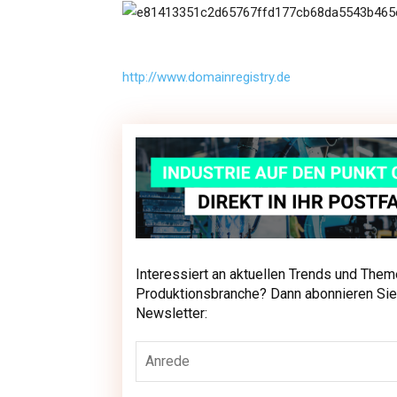
http://www.domainregistry.de
Interessiert an aktuellen Trends und Them
Interessiert an aktuellen Trends und The
Produktionsbranche? Dann abonnieren Sie
unseren Newsletter:
Newsletter: