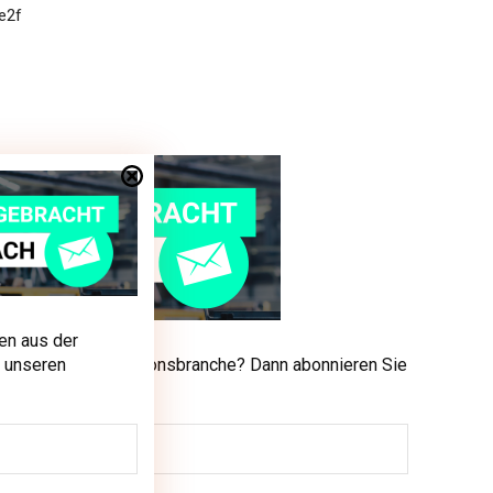
en aus der
men aus der Produktionsbranche? Dann abonnieren Sie
 unseren