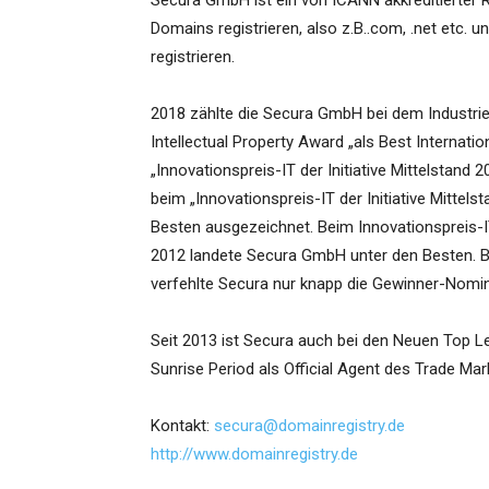
Secura GmbH ist ein von ICANN akkreditierter 
Domains registrieren, also z.B..com, .net etc. 
registrieren.
2018 zählte die Secura GmbH bei dem Industri
Intellectual Property Award „als Best Internat
„Innovationspreis-IT der Initiative Mittelstand 
beim „Innovationspreis-IT der Initiative Mitte
Besten ausgezeichnet. Beim Innovationspreis-IT 
2012 landete Secura GmbH unter den Besten
verfehlte Secura nur knapp die Gewinner-Nomin
Seit 2013 ist Secura auch bei den Neuen Top Le
Sunrise Period als Official Agent des Trade Ma
Kontakt:
secura@domainregistry.de
http://www.domainregistry.de