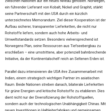
zwischen Nationen auf ein neues Niveau gehoben. Norwegen,
ein führender Lieferant von Kobalt, Nickel und Graphit, stärkt
seine Partnerschaft mit den USA durch ein kürzlich
unterzeichnetes Memorandum. Ziel dieser Kooperation ist der
Aufbau sicherer, transparenter Lieferketten, die nicht nur
Rohstoffe liefern, sondern auch hohe Arbeits- und
Umweltstandards setzen. Besonders vielversprechend ist
Norwegens Plan, seine Ressourcen aus Tiefseebergbau zu
erschließen – eine umstrittene, aber potenziell bahnbrechende
Initiative, da der Kontinentalschelf reich an Seltenen Erden ist.
Parallel dazu intensivieren die USA ihre Zusammenarbeit mit
Indien, einem strategisch wichtigen Partner im asiatischen
Raum. Beide Nationen streben danach, bilaterale Lieferketten
für grüne Energien und kritische Rohstoffe zu etablieren. Dies
dient nicht nur der Diversifizierung der Rohstoffquellen,
sondern auch der technologischen Unabhängigkeit Chinas. Mit
neuen Investitionen in Halbleiterfabriken und gemeinsamen