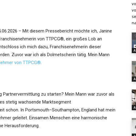
vo
vo
se
na
.06.2026 – Mit diesem Pressebericht möchte ich, Janine
 Franchisenehmerin von TTPCG®, ein großes Lob an
ntschloss ich mich dazu, Franchisenehmerin dieser
A
erden. Zuvor war ich als Dolmetscherin tätig. Mein Mann
nehmer von TTPCG®
.
A
ng Partnervermittlung zu starten? Mein Mann war zuvor als
dieses stetig wachsende Marktsegment
A
 Zeit schon. In Portsmouth–Southampton, England hat mein
hmer geleitet. Einsamen Menschen eine harmonische
iche Herausforderung.