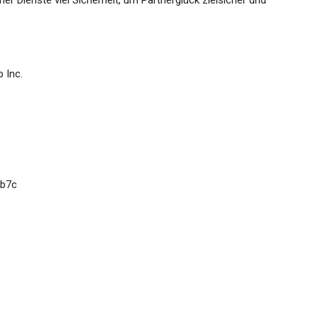
 Dienste viel Sicherheit, um Partnerglück zielsicher und
 Inc.