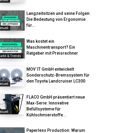
ktuell
Langzeitsitzen und seine Folgen:
Die Bedeutung von Ergonomie
für...
ktuell
Was kostet ein
Maschinentransport? Ein
Ratgeber mit Preisrechner
arkt & Trends
MOV´IT GmbH entwickelt
Sonderschutz-Bremssystem für
den Toyota Landcruiser LC300
ktuell
FLACO GmbH präsentiert neue
Max-Serie: Innovative
Befüllsysteme für
ktuell
Kühlschmierstoffe...
Paperless Production: Warum