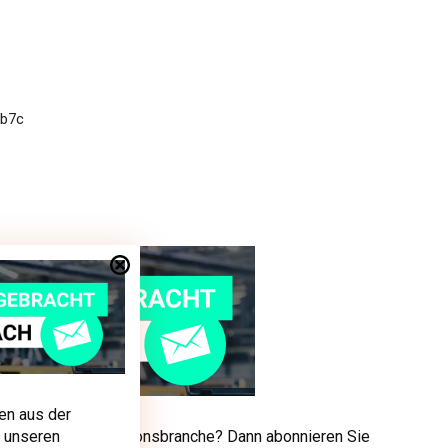
en aus der
men aus der Produktionsbranche? Dann abonnieren Sie
 unseren