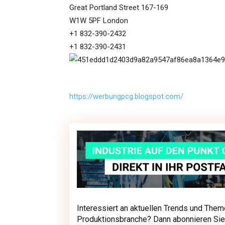
Great Portland Street 167-169
W1W 5PF London
+1 832-390-2432
+1 832-390-2431
https://werbungpcg.blogspot.com/
Interessiert an aktuellen Trends und Them
Interessiert an aktuellen Trends und The
Produktionsbranche? Dann abonnieren Sie