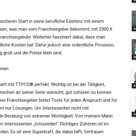
A
sicheren Start in seine berufliche Existenz mit einem
ssen, was man vom Franchisegeber bekommt, mit 2900 €
A
 Franchisegebühr. Weiterhin fasziniert dabei, dass man
liche Kosten hat. Dafür jedoch eine ordentliche Provision,
 groß und die Preise klein sind.
M
ienen
ft mit TTPCG® perfekt. Wichtig ist bei der Tätigkeit,
A
schen an seiner Seite wünscht, gut zuhören zu können.
nser Franchisegeber bietet Tools für jeden Anspruch und für
ern nur Lösungen. Um Interessenten nicht mit
A
uelle Beratung von extremer Wichtigkeit. Von meinem Mann
nen Interessenten „totzureden“. Richtiges Zuhören ist im
den. Es ist eine Superkraft, die dabei hilft, Vertrauen