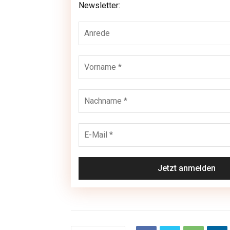
unseren Newsletter:
Newsletter: