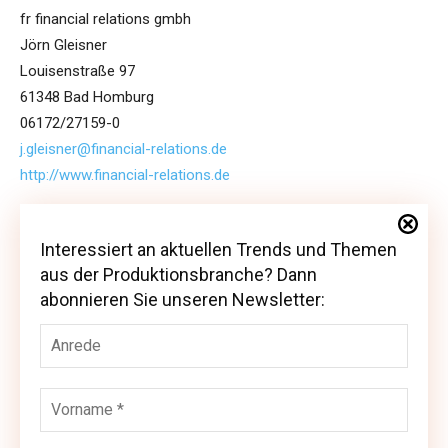
fr financial relations gmbh
Jörn Gleisner
Louisenstraße 97
61348 Bad Homburg
06172/27159-0
j.gleisner@financial-relations.de
http://www.financial-relations.de
Interessiert an aktuellen Trends und Themen
Interessiert an aktuellen Trends und Themen
aus der Produktionsbranche? Dann
aus der Produktionsbranche? Dann abonnieren
abonnieren Sie unseren Newsletter:
Sie unseren Newsletter: