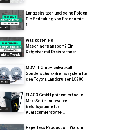
ktuell
Langzeitsitzen und seine Folgen:
Die Bedeutung von Ergonomie
für...
ktuell
Was kostet ein
Maschinentransport? Ein
Ratgeber mit Preisrechner
arkt & Trends
MOV´IT GmbH entwickelt
Sonderschutz-Bremssystem für
den Toyota Landcruiser LC300
ktuell
FLACO GmbH präsentiert neue
Max-Serie: Innovative
Befüllsysteme für
ktuell
Kühlschmierstoffe...
Paperless Production: Warum