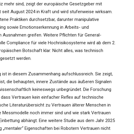
z mehr sind, zeigt der europäische Gesetzgeber mit
t seit August 2024 in Kraft und wird stufenweise wirksam.
tene Praktiken durchsetzbar, darunter manipulative
ing sowie Emotionserkennung in Arbeits- und
n Ausnahmen greifen. Weitere Pflichten für General-
olle Compliance für viele Hochrisikosysteme wird ab dem 2.
ropäischen Botschaft klar: Nicht alles, was technisch
ngesetzt werden.
 ist in diesem Zusammenhang aufschlussreich. Sie zeigt,
st, die behaupten, innere Zustände aus äußeren Signalen
 wissenschaftlich keineswegs unbegründet. Die Forschung
, dass Vertrauen kein einfacher Reflex auf technische
sche Literaturübersicht zu Vertrauen älterer Menschen in
die Messmodelle noch immer sind und wie stark Vertrauen
Einbettung abhängt. Eine weitere Studie aus dem Jahr 2025
 „mentaler“ Eigenschaften bei Robotern Vertrauen nicht