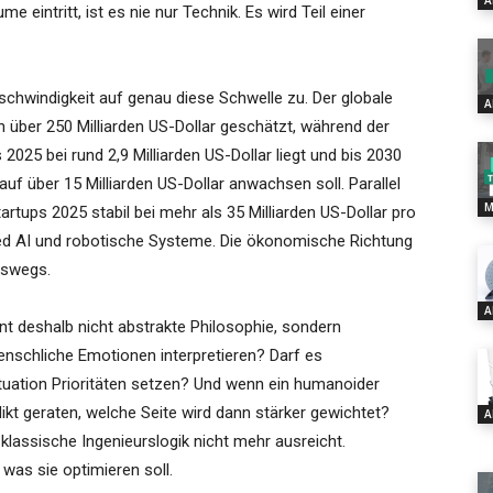
A
eintritt, ist es nie nur Technik. Es wird Teil einer
chwindigkeit auf genau diese Schwelle zu. Der globale
A
h über 250 Milliarden US-Dollar geschätzt, während der
25 bei rund 2,9 Milliarden US-Dollar liegt und bis 2030
f über 15 Milliarden US-Dollar anwachsen soll. Parallel
M
tartups 2025 stabil bei mehr als 35 Milliarden US-Dollar pro
ed AI und robotische Systeme. Die ökonomische Richtung
neswegs.
A
int deshalb nicht abstrakte Philosophie, sondern
nschliche Emotionen interpretieren? Darf es
ituation Prioritäten setzen? Und wenn ein humanoider
likt geraten, welche Seite wird dann stärker gewichtet?
A
 klassische Ingenieurslogik nicht mehr ausreicht.
, was sie optimieren soll.