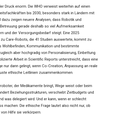
der Druck enorm. Die WHO verweist weiterhin auf einen
eitsfachkräften bis 2030, besonders stark in Ländern mit
l dazu zeigen neuere Analysen, dass Robotik und
 Betreuung gerade deshalb so viel Aufmerksamkeit
tern und der Versorgungsbedarf steigt. Eine 2025
t zu Care-Robots, die 41 Studien auswertete, kommt zu
es Wohlbefinden, Kommunikation und bestimmte
ugleich aber hochgradig von Personalisierung, Einbettung
zierte Arbeit in Scientific Reports unterstreicht, dass eine
ege nur dann gelingt, wenn Co-Creation, Anpassung an reale
buste ethische Leitlinien zusammenkommen.
egeroboter, der Medikamente bringt, Wege weist oder beim
verändert Beziehungsstrukturen, verschiebt Zeitbudgets und
nd was delegiert wird. Und er kann, wenn er schlecht
s machen. Die ethische Frage lautet also nicht nur, ob
von Hilfe sie verkörpern.