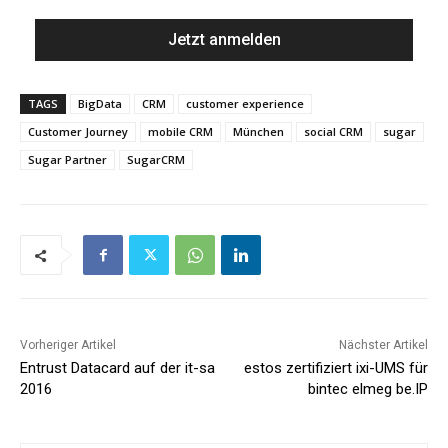
TAGS
BigData
CRM
customer experience
Customer Journey
mobile CRM
München
social CRM
sugar
Sugar Partner
SugarCRM
Vorheriger Artikel
Nächster Artikel
Entrust Datacard auf der it-sa
estos zertifiziert ixi-UMS für
2016
bintec elmeg be.IP