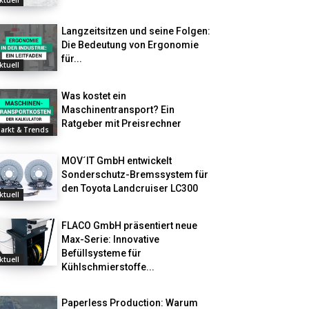
ktuell
Langzeitsitzen und seine Folgen:
Die Bedeutung von Ergonomie
für...
ktuell
Was kostet ein
Maschinentransport? Ein
Ratgeber mit Preisrechner
arkt & Trends
MOV´IT GmbH entwickelt
Sonderschutz-Bremssystem für
den Toyota Landcruiser LC300
ktuell
FLACO GmbH präsentiert neue
Max-Serie: Innovative
Befüllsysteme für
ktuell
Kühlschmierstoffe...
Paperless Production: Warum