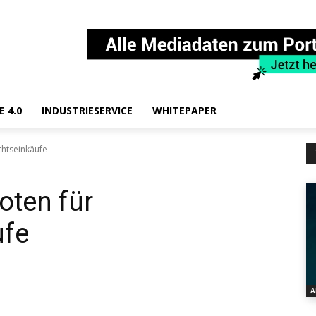
E 4.0
INDUSTRIESERVICE
WHITEPAPER
htseinkäufe
oten für
ufe
A