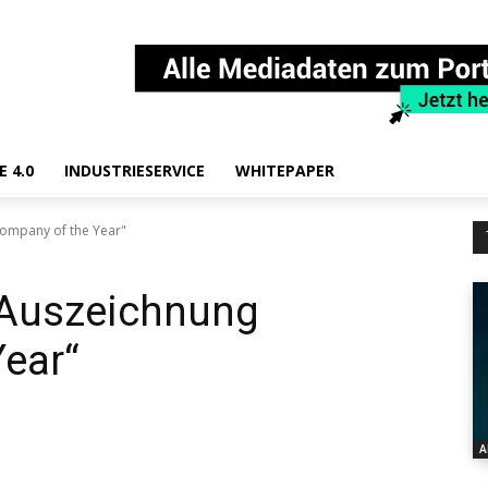
E 4.0
INDUSTRIESERVICE
WHITEPAPER
ompany of the Year"
Auszeichnung
Year“
A