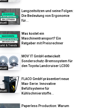
ktuell
Langzeitsitzen und seine Folgen:
Die Bedeutung von Ergonomie
für...
ktuell
Was kostet ein
Maschinentransport? Ein
Ratgeber mit Preisrechner
arkt & Trends
MOV´IT GmbH entwickelt
Sonderschutz-Bremssystem für
den Toyota Landcruiser LC300
ktuell
FLACO GmbH präsentiert neue
Max-Serie: Innovative
Befüllsysteme für
ktuell
Kühlschmierstoffe...
Paperless Production: Warum