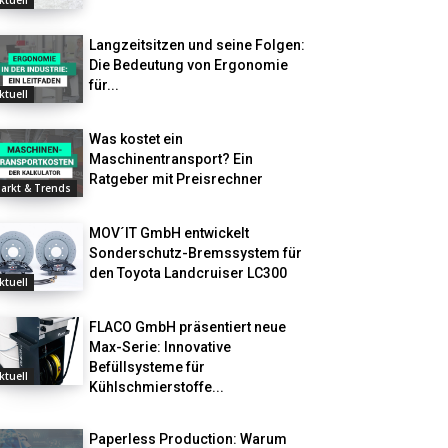
ktuell
Langzeitsitzen und seine Folgen:
Die Bedeutung von Ergonomie
für...
ktuell
Was kostet ein
Maschinentransport? Ein
Ratgeber mit Preisrechner
arkt & Trends
MOV´IT GmbH entwickelt
Sonderschutz-Bremssystem für
den Toyota Landcruiser LC300
ktuell
FLACO GmbH präsentiert neue
Max-Serie: Innovative
Befüllsysteme für
ktuell
Kühlschmierstoffe...
Paperless Production: Warum