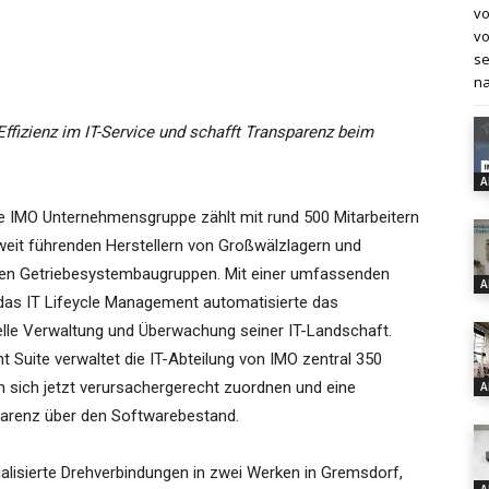
vo
vo
se
na
 Effizienz im IT-Service und schafft Transparenz beim
A
e IMO Unternehmensgruppe zählt mit rund 500 Mitarbeitern
weit führenden Herstellern von Großwälzlagern und
gen Getriebesystembaugruppen. Mit einer umfassenden
A
das IT Lifeycle Management automatisierte das
elle Verwaltung und Überwachung seiner IT-Landschaft.
Suite verwaltet die IT-Abteilung von IMO zentral 350
n sich jetzt verursachergerecht zuordnen und eine
A
sparenz über den Softwarebestand.
lisierte Drehverbindungen in zwei Werken in Gremsdorf,