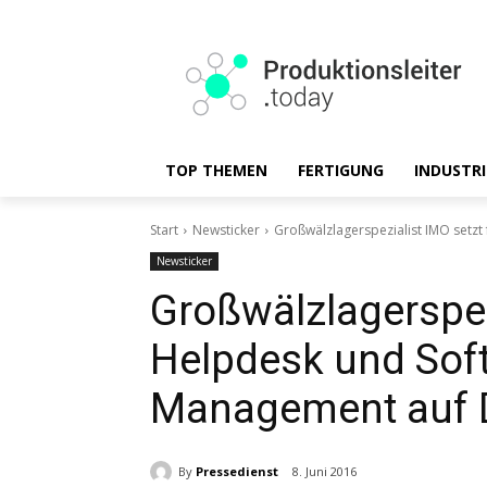
TOP THEMEN
FERTIGUNG
INDUSTRI
Start
Newsticker
Großwälzlagerspezialist IMO setz
Newsticker
Großwälzlagerspezi
Helpdesk und Sof
Management auf 
By
Pressedienst
8. Juni 2016