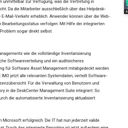
n unmittelbar zur Verfügung, was die Vertretung in
acht. Da die Mitarbeiter ausschließlich über das Helpdesk-
A
ne E-Mail-Verkehr erheblich. Anwender können über die Web-
 Bearbeitungsstatus verfolgen. Mit Hilfe der integrierten
Problem sogar direkt selbst.
nagements wie die vollständige Inventarisierung
che Softwareverteilung und ein auditsicheres
ung für Software Asset Management mitabgedeckt werden.
MO jetzt alle relevanten Systemdaten, verteilt Software-
izenzübersicht. Für die Verwaltung von Benutzern und
y in die DeskCenter Management Suite integriert. So
 die automatisierte Inventarisierung aktualisiert
Microsoft erfolgreich. Die IT hat nun jederzeit valide
at. Durch das integrierte Reporting ist jetzt außerdem eine