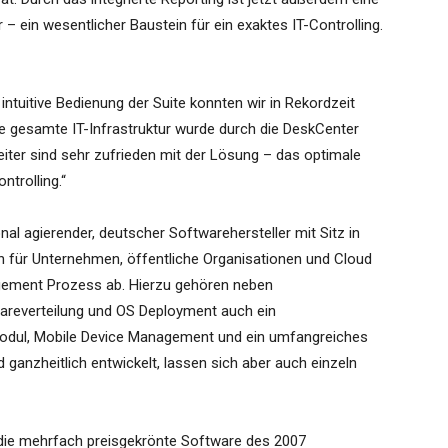
– ein wesentlicher Baustein für ein exaktes IT-Controlling.
ntuitive Bedienung der Suite konnten wir in Rekordzeit
„Die gesamte IT-Infrastruktur wurde durch die DeskCenter
eiter sind sehr zufrieden mit der Lösung – das optimale
ntrolling.“
nal agierender, deutscher Softwarehersteller mit Sitz in
n für Unternehmen, öffentliche Organisationen und Cloud
gement Prozess ab. Hierzu gehören neben
everteilung und OS Deployment auch ein
-Modul, Mobile Device Management und ein umfangreiches
anzheitlich entwickelt, lassen sich aber auch einzeln
die mehrfach preisgekrönte Software des 2007