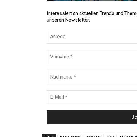
Interessiert an aktuellen Trends und The
unseren Newsletter:
TAGS
DeskCenter
Helpdesk
IMO
IT Lifecy