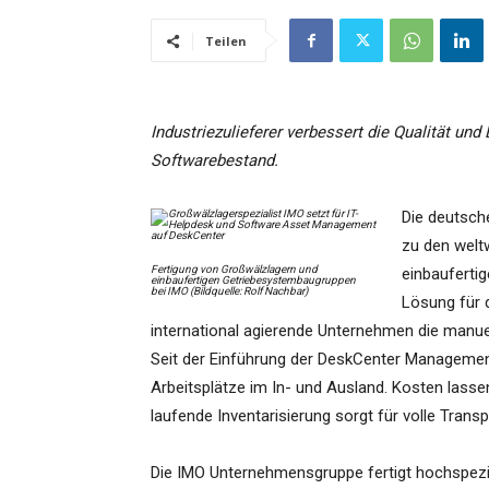
Teilen
Industriezulieferer verbessert die Qualität und
Softwarebestand.
Die deutsch
zu den welt
Fertigung von Großwälzlagern und
einbauferti
einbaufertigen Getriebesystembaugruppen
bei IMO (Bildquelle: Rolf Nachbar)
Lösung für 
international agierende Unternehmen die manu
Seit der Einführung der DeskCenter Management 
Arbeitsplätze im In- und Ausland. Kosten lasse
laufende Inventarisierung sorgt für volle Tran
Die IMO Unternehmensgruppe fertigt hochspezia