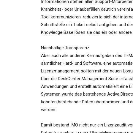
Informationen stehen allen Support-Mitarbeiter
Krankheits- oder Urlaubsfällen deutlich vereinf
Tool kommunizieren, reduzierte sich der inter
Schnittstelle ein Ticket selbst aufgeben und den
Knowledge Base lösen sie das ein oder andere 
Nachhaltige Transparenz
Aber auch alle anderen Kernaufgaben des IT-Ma
sämtlicher Hard- und Software, eine automatis
Lizenzmanagement sollten mit der neuen Lös
Über die DeskCenter Management Suite erfasst I
Anwendungen und erstellt automatisiert eine L
Systemen wurde das bestehende Active Director
konnten bestehende Daten übernommen und durch
werden.
Damit bestand IMO nicht nur ein Lizenzaudit von 
Daten für weitere Lizenz-Plausibilisierungen par