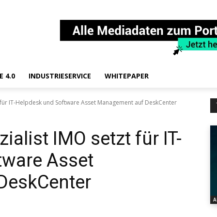
E 4.0
INDUSTRIESERVICE
WHITEPAPER
t für IT-Helpdesk und Software Asset Management auf DeskCenter
alist IMO setzt für IT-
tware Asset
DeskCenter
A