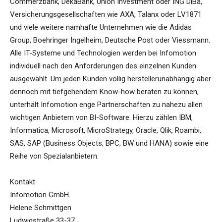
Commerzbank, DekaBank, Union Investment oder ING DiBa,
Versicherungsgesellschaften wie AXA, Talanx oder LV1871
und viele weitere namhafte Unternehmen wie die Adidas
Group, Boehringer Ingelheim, Deutsche Post oder Viessmann.
Alle IT-Systeme und Technologien werden bei Infomotion
individuell nach den Anforderungen des einzelnen Kunden
ausgewählt. Um jeden Kunden völlig herstellerunabhängig aber
dennoch mit tiefgehendem Know-how beraten zu können,
unterhält Infomotion enge Partnerschaften zu nahezu allen
wichtigen Anbietern von BI-Software. Hierzu zählen IBM,
Informatica, Microsoft, MicroStrategy, Oracle, Qlik, Roambi,
SAS, SAP (Business Objects, BPC, BW und HANA) sowie eine
Reihe von Spezialanbietern.
Kontakt
Infomotion GmbH
Helene Schmittgen
Ludwigstraße 33-37