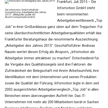
Frankfurt, Juli 2015 – Die
Infomotion GmbH steht
Die Infomotion GmbH erhält die
Auszeichnung „Arbeitgeber des Jahres
beim renommierten
2015“. (Bildquelle: Quelle: KD
Busch/compamedia GmbH)
Arbeitgeberwettbewerb „Top
Job“ in ihrer Größenklasse ganz oben auf dem Treppchen. Für
seine überdurchschnittlichen Arbeitgeberqualitäten erhält das
Frankfurter Beratungshaus die renommierte Auszeichnung
„Arbeitgeber des Jahres 2015“. Geschäftsführer Andreas
Naunin wertet diesen Erfolg als Ansporn, „Infomotion als
Arbeitgeber immer attraktiver zu machen“. Entscheidend für
die Vergabe des Qualitätssiegels sind drei Faktoren: die
Zufriedenheit der Belegschaft mit ihrem Arbeitsumfeld, ihre
Identifikation mit dem Unternehmen und seinen Produkten
sowie die Qualität der Führung. Infomotion legte in dem seit
2002 ausgerichteten Arbeitgebervergleich „Top Job“ in allen
Bereichen einen überzeugenden Auftritt hin. Das IT-
Unternehmen mit mehr als 200 Mitarbeitern berät in Sachen