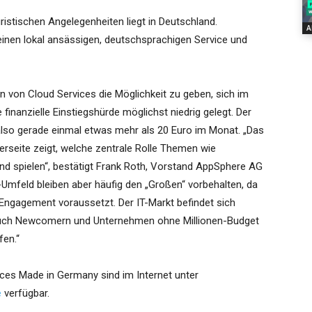
uristischen Angelegenheiten liegt in Deutschland.
A
inen lokal ansässigen, deutschsprachigen Service und
 von Cloud Services die Möglichkeit zu geben, sich im
 finanzielle Einstiegshürde möglichst niedrig gelegt. Der
 also gerade einmal etwas mehr als 20 Euro im Monat. „Das
rseite zeigt, welche zentrale Rolle Themen wie
nd spielen“, bestätigt Frank Roth, Vorstand AppSphere AG
m IT-Umfeld bleiben aber häufig den „Großen“ vorbehalten, da
s Engagement voraussetzt. Der IT-Markt befindet sich
s auch Newcomern und Unternehmen ohne Millionen-Budget
fen.“
vices Made in Germany sind im Internet unter
e
verfügbar.