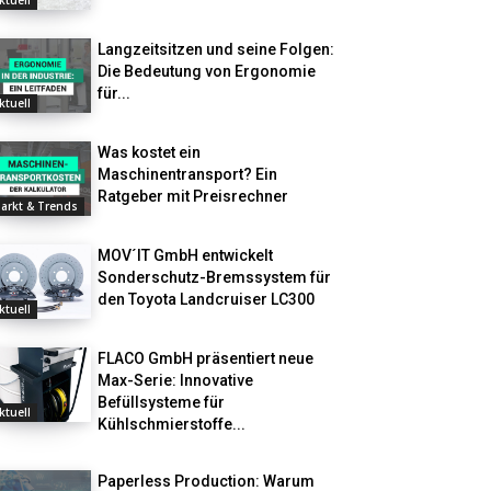
ktuell
Langzeitsitzen und seine Folgen:
Die Bedeutung von Ergonomie
für...
ktuell
Was kostet ein
Maschinentransport? Ein
Ratgeber mit Preisrechner
arkt & Trends
MOV´IT GmbH entwickelt
Sonderschutz-Bremssystem für
den Toyota Landcruiser LC300
ktuell
FLACO GmbH präsentiert neue
Max-Serie: Innovative
Befüllsysteme für
ktuell
Kühlschmierstoffe...
Paperless Production: Warum