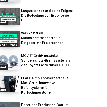
ktuell
Langzeitsitzen und seine Folgen:
Die Bedeutung von Ergonomie
für...
ktuell
Was kostet ein
Maschinentransport? Ein
Ratgeber mit Preisrechner
arkt & Trends
MOV´IT GmbH entwickelt
Sonderschutz-Bremssystem für
den Toyota Landcruiser LC300
ktuell
FLACO GmbH präsentiert neue
Max-Serie: Innovative
Befüllsysteme für
ktuell
Kühlschmierstoffe...
Paperless Production: Warum