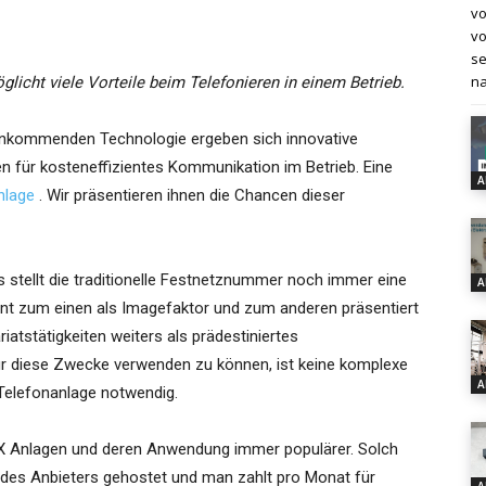
vo
vo
se
na
licht viele Vorteile beim Telefonieren in einem Betrieb.
ankommenden Technologie ergeben sich innovative
en für kosteneffizientes Kommunikation im Betrieb. Eine
A
nlage
. Wir präsentieren ihnen die Chancen dieser
s stellt die traditionelle Festnetznummer noch immer eine
A
ent zum einen als Imagefaktor und zum anderen präsentiert
atstätigkeiten weiters als prädestiniertes
r diese Zwecke verwenden zu können, ist keine komplexe
A
 Telefonanlage notwendig.
BX Anlagen und deren Anwendung immer populärer. Solch
rn des Anbieters gehostet und man zahlt pro Monat für