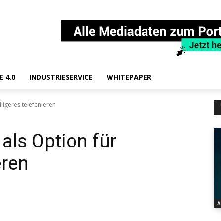
E 4.0
INDUSTRIESERVICE
WHITEPAPER
lligeres telefonieren
als Option für
eren
A