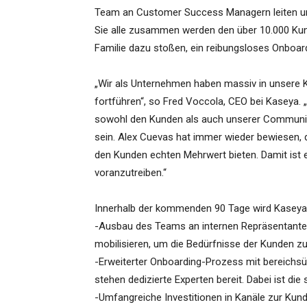
Team an Customer Success Managern leiten un
Sie alle zusammen werden den über 10.000 Kun
Familie dazu stoßen, ein reibungsloses Onboar
„Wir als Unternehmen haben massiv in unsere K
fortführen“, so Fred Voccola, CEO bei Kaseya.
sowohl den Kunden als auch unserer Communit
sein. Alex Cuevas hat immer wieder bewiesen,
den Kunden echten Mehrwert bieten. Damit ist e
voranzutreiben.“
Innerhalb der kommenden 90 Tage wird Kaseya d
-Ausbau des Teams an internen Repräsentanten
mobilisieren, um die Bedürfnisse der Kunden zu
-Erweiterter Onboarding-Prozess mit bereichs
stehen dedizierte Experten bereit. Dabei ist di
-Umfangreiche Investitionen in Kanäle zur Ku