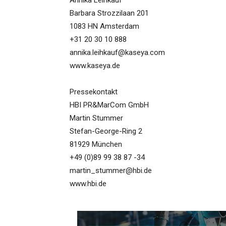
Annika Leihkauf
Barbara Strozzilaan 201
1083 HN Amsterdam
+31 20 30 10 888
annika.leihkauf@kaseya.com
www.kaseya.de
Pressekontakt
HBI PR&MarCom GmbH
Martin Stummer
Stefan-George-Ring 2
81929 München
+49 (0)89 99 38 87 -34
martin_stummer@hbi.de
www.hbi.de