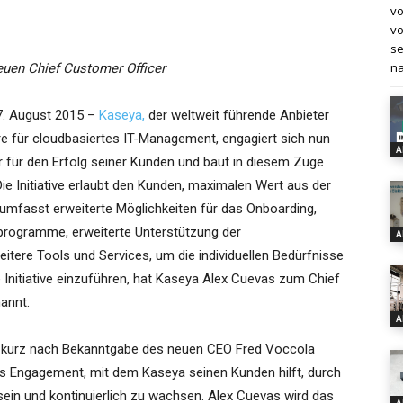
vo
vo
se
na
neuen Chief Customer Officer
17. August 2015 –
Kaseya,
der weltweit führende Anbieter
e für cloudbasiertes IT-Management, engagiert sich nun
A
r für den Erfolg seiner Kunden und baut in diesem Zuge
ie Initiative erlaubt den Kunden, maximalen Wert aus der
fasst erweiterte Möglichkeiten für das Onboarding,
sprogramme, erweiterte Unterstützung der
A
tere Tools und Services, um die individuellen Bedürfnisse
Initiative einzuführen, hat Kaseya Alex Cuevas zum Chief
annt.
A
 kurz nach Bekanntgabe des neuen CEO Fred Voccola
r das Engagement, mit dem Kaseya seinen Kunden hilft, durch
sein und kontinuierlich zu wachsen. Alex Cuevas wird das