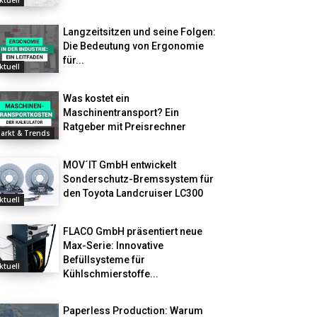
ktuell
Langzeitsitzen und seine Folgen:
Die Bedeutung von Ergonomie
für...
ktuell
Was kostet ein
Maschinentransport? Ein
Ratgeber mit Preisrechner
arkt & Trends
MOV´IT GmbH entwickelt
Sonderschutz-Bremssystem für
den Toyota Landcruiser LC300
ktuell
FLACO GmbH präsentiert neue
Max-Serie: Innovative
Befüllsysteme für
ktuell
Kühlschmierstoffe...
Paperless Production: Warum