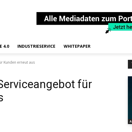
E 4.0
INDUSTRIESERVICE
WHITEPAPER
ür Kunden erneut aus
Serviceangebot für
s
A