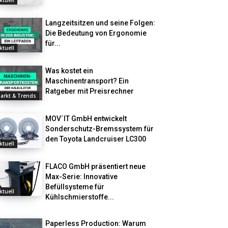
ktuell
Langzeitsitzen und seine Folgen:
Die Bedeutung von Ergonomie
für...
ktuell
Was kostet ein
Maschinentransport? Ein
Ratgeber mit Preisrechner
arkt & Trends
MOV´IT GmbH entwickelt
Sonderschutz-Bremssystem für
den Toyota Landcruiser LC300
ktuell
FLACO GmbH präsentiert neue
Max-Serie: Innovative
Befüllsysteme für
ktuell
Kühlschmierstoffe...
Paperless Production: Warum