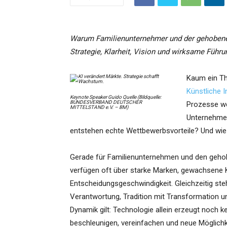
Warum Familienunternehmer und der gehobene 
Strategie, Klarheit, Vision und wirksame Führu
Kaum ein Th
Künstliche I
Keynote Speaker Guido Quelle (Bildquelle:
BUNDESVERBAND DEUTSCHER
Prozesse we
MITTELSTAND e.V. – BM)
Unternehmen
entstehen echte Wettbewerbsvorteile? Und wi
Gerade für Familienunternehmen und den gehob
verfügen oft über starke Marken, gewachsene
Entscheidungsgeschwindigkeit. Gleichzeitig ste
Verantwortung, Tradition mit Transformation u
Dynamik gilt: Technologie allein erzeugt noch
beschleunigen, vereinfachen und neue Möglichke