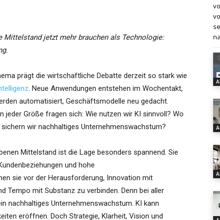
vo
vo
se
na
Mittelstand jetzt mehr brauchen als Technologie:
ng.
ema prägt die wirtschaftliche Debatte derzeit so stark wie
A
ntelligenz
. Neue Anwendungen entstehen im Wochentakt,
rden automatisiert, Geschäftsmodelle neu gedacht.
 jeder Größe fragen sich: Wie nutzen wir KI sinnvoll? Wo
e sichern wir nachhaltiges Unternehmenswachstum?
A
enen Mittelstand ist die Lage besonders spannend. Sie
 Kundenbeziehungen und hohe
A
hen sie vor der Herausforderung, Innovation mit
nd Tempo mit Substanz zu verbinden. Denn bei aller
 kein nachhaltiges Unternehmenswachstum. KI kann
iten eröffnen. Doch Strategie, Klarheit, Vision und