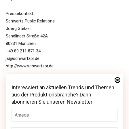
Pressekontakt
Schwartz Public Relations
Joerg Stelzer
Sendlinger Straße 42A
80331 München
+49 89 211 871 34
js@schwartzpr.de
http://www.schwartzpr.de
Interessiert an aktuellen Trends und Themen
Interessiert an aktuellen Trends und Themen
aus der Produktionsbranche? Dann
aus der Produktionsbranche? Dann abonnieren
abonnieren Sie unseren Newsletter:
Sie unseren Newsletter: