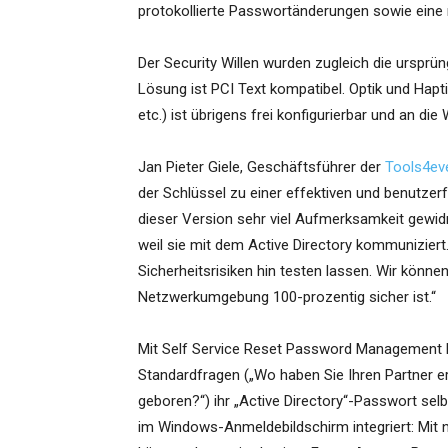
protokollierte Passwortänderungen sowie eine 
Der Security Willen wurden zugleich die urspr
Lösung ist PCI Text kompatibel. Optik und Hapt
etc.) ist übrigens frei konfigurierbar und an d
Jan Pieter Giele, Geschäftsführer der
Tools4ev
der Schlüssel zu einer effektiven und benutzer
dieser Version sehr viel Aufmerksamkeit gewi
weil sie mit dem Active Directory kommunizier
Sicherheitsrisiken hin testen lassen. Wir könn
Netzwerkumgebung 100-prozentig sicher ist.“
Mit Self Service Reset Password Management 
Standardfragen („Wo haben Sie Ihren Partner er
geboren?“) ihr „Active Directory“-Passwort sel
im Windows-Anmeldebildschirm integriert: Mit