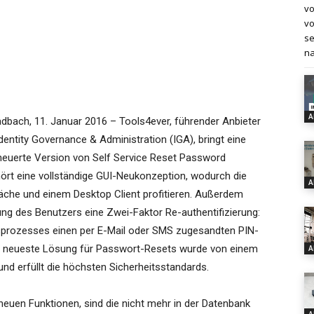
vo
vo
se
na
A
adbach, 11. Januar 2016 – Tools4ever, führender Anbieter
dentity Governance & Administration (IGA), bringt eine
neuerte Version von Self Service Reset Password
t eine vollständige GUI-Neukonzeption, wodurch die
A
läche und einem Desktop Client profitieren. Außerdem
ng des Benutzers eine Zwei-Faktor Re-authentifizierung:
sprozesses einen per E-Mail oder SMS zugesandten PIN-
Die neueste Lösung für Passwort-Resets wurde von einem
A
d erfüllt die höchsten Sicherheitsstandards.
euen Funktionen, sind die nicht mehr in der Datenbank