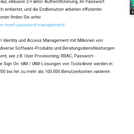
r, inklusive 2-Faktor Authentifizierung, ihr Passwort
h entlastet, und die Endbenutzer arbeiten effizienter.
A
nen finden Sie unter
vice-reset-password-management/
ich Identity und Access Management mit Millionen von
t diverse Software-Produkte und Beratungsdienstleistungen
nt, wie z.B. User Provisioning, RBAC, Passwort-
 Sign On. IdM / IAM-Lösungen von Tools4ever werden in
 200 bis hin zu mehr als 100.000 Benutzerkonten variieren.