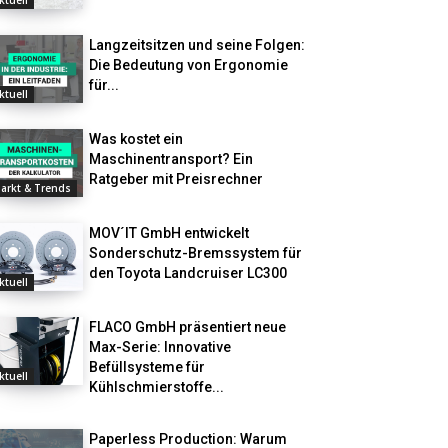
ktuell
Langzeitsitzen und seine Folgen:
Die Bedeutung von Ergonomie
für...
ktuell
Was kostet ein
Maschinentransport? Ein
Ratgeber mit Preisrechner
arkt & Trends
MOV´IT GmbH entwickelt
Sonderschutz-Bremssystem für
den Toyota Landcruiser LC300
ktuell
FLACO GmbH präsentiert neue
Max-Serie: Innovative
Befüllsysteme für
ktuell
Kühlschmierstoffe...
Paperless Production: Warum