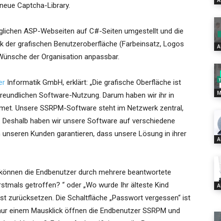
A
neue Captcha-Library.
ünglichen ASP-Webseiten auf C#-Seiten umgestellt und die
ik der grafischen Benutzeroberfläche (Farbeinsatz, Logos
A
ie Wünsche der Organisation anpassbar.
er
Informatik GmbH, erklärt: „Die grafische Oberfläche ist
M
freundlichen Software-Nutzung. Darum haben wir ihr in
dmet. Unsere SSRPM-Software steht im Netzwerk zentral,
t. Deshalb haben wir unsere Software auf verschiedene
en unseren Kunden garantieren, dass unsere Lösung in ihrer
A
können die Endbenutzer durch mehrere beantwortete
stmals getroffen? “ oder „Wo wurde Ihr älteste Kind
A
bst zurücksetzen. Die Schaltfläche „Passwort vergessen“ ist
 nur einem Mausklick öffnen die Endbenutzer SSRPM und