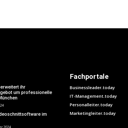
Fachportale
weitert ihr
Businessleader.today
ngebot um professionelle
IT-Management.today
 München
Personalleiter.today
024
Marketingleiter.today
ideoschnittsoftware im
?
er 2024