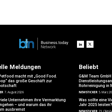
elle Meldungen
Beliebt
Petfood macht mit „Good Food.
G&M Team GmbH er
op“ das große Geschäft zur
Dienstleistungsa
otschaft
Rohrreinigung in
ER
7. August 2026
NEWSTICKER
5. März 2
iele Unternehmen ihre Vermarktung
Was sollte eine V
angehen – und warum das ihr
Jahr 2025 leisten
um ausbremst
NEWSTICKER
23. Oktob