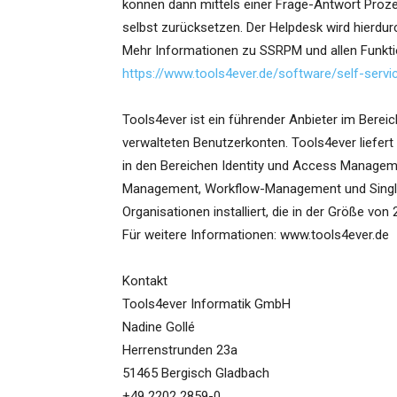
können dann mittels einer Frage-Antwort Prozedu
selbst zurücksetzen. Der Helpdesk wird hierdurc
Mehr Informationen zu SSRPM und allen Funktio
https://www.tools4ever.de/software/self-ser
Tools4ever ist ein führender Anbieter im Bere
verwalteten Benutzerkonten. Tools4ever liefer
in den Bereichen Identity und Access Manageme
Management, Workflow-Management und Single
Organisationen installiert, die in der Größe von
Für weitere Informationen: www.tools4ever.de
Kontakt
Tools4ever Informatik GmbH
Nadine Gollé
Herrenstrunden 23a
51465 Bergisch Gladbach
+49 2202 2859-0