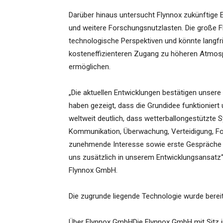
Darüber hinaus untersucht Flynnox zukünftige Ei
und weitere Forschungsnutzlasten. Die große Fl
technologische Perspektiven und könnte langfri
kosteneffizienteren Zugang zu höheren Atmo
ermöglichen.
„Die aktuellen Entwicklungen bestätigen unsere
haben gezeigt, dass die Grundidee funktioniert 
weltweit deutlich, dass wetterballongestützte S
Kommunikation, Überwachung, Verteidigung, For
zunehmende Interesse sowie erste Gespräche mi
uns zusätzlich in unserem Entwicklungsansatz“
Flynnox GmbH.
Die zugrunde liegende Technologie wurde bere
Über Flynnox GmbHDie Flynnox GmbH mit Sitz in