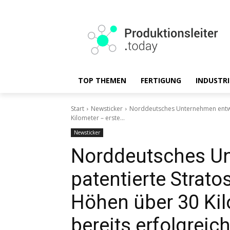
TOP THEMEN
FERTIGUNG
INDUSTRI
Start
Newsticker
Norddeutsches Unternehmen entwic
Kilometer – erste...
Newsticker
Norddeutsches Un
patentierte Strato
Höhen über 30 Kil
bereits erfolgreic