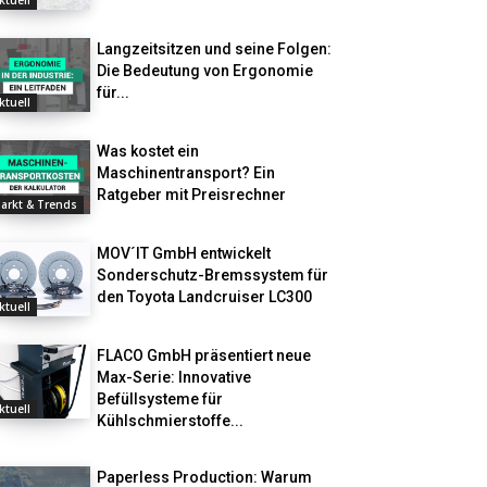
ktuell
Langzeitsitzen und seine Folgen:
Die Bedeutung von Ergonomie
für...
ktuell
Was kostet ein
Maschinentransport? Ein
Ratgeber mit Preisrechner
arkt & Trends
MOV´IT GmbH entwickelt
Sonderschutz-Bremssystem für
den Toyota Landcruiser LC300
ktuell
FLACO GmbH präsentiert neue
Max-Serie: Innovative
Befüllsysteme für
ktuell
Kühlschmierstoffe...
Paperless Production: Warum