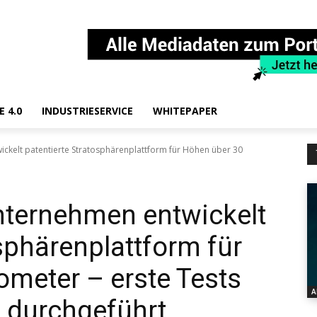
E 4.0
INDUSTRIESERVICE
WHITEPAPER
kelt patentierte Stratosphärenplattform für Höhen über 30
ternehmen entwickelt
sphärenplattform für
ometer – erste Tests
A
h durchgeführt