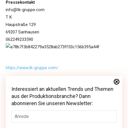
Pressekontakt
info@tk-gruppe.com
T K
Haupstraße 129
69207 Sanhausen
062249233590
https://www.tk-gruppe.com/
Interessiert an aktuellen Trends und Themen
Interessiert an aktuellen Trends und Themen
aus der Produktionsbranche? Dann
aus der Produktionsbranche? Dann abonnieren
abonnieren Sie unseren Newsletter:
Sie unseren Newsletter: