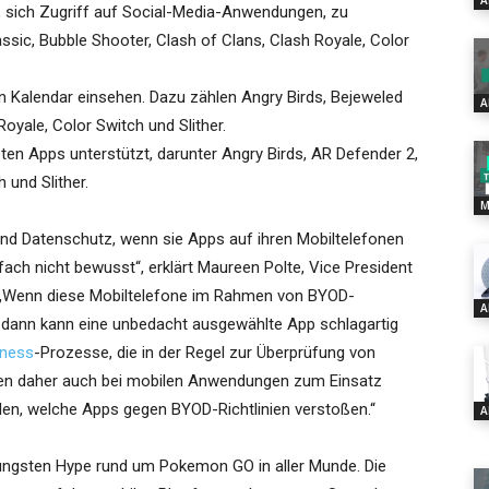
A
e, sich Zugriff auf Social-Media-Anwendungen, zu
assic, Bubble Shooter, Clash of Clans, Clash Royale, Color
Kalendar einsehen. Dazu zählen Angry Birds, Bejeweled
A
Royale, Color Switch und Slither.
n Apps unterstützt, darunter Angry Birds, AR Defender 2,
 und Slither.
M
 und Datenschutz, wenn sie Apps auf ihren Mobiltelefonen
infach nicht bewusst“, erklärt Maureen Polte, Vice President
 „Wenn diese Mobiltelefone im Rahmen von BYOD-
A
dann kann eine unbedacht ausgewählte App schlagartig
iness
-Prozesse, die in der Regel zur Überprüfung von
ten daher auch bei mobilen Anwendungen zum Einsatz
en, welche Apps gegen BYOD-Richtlinien verstoßen.“
A
 jüngsten Hype rund um Pokemon GO in aller Munde. Die