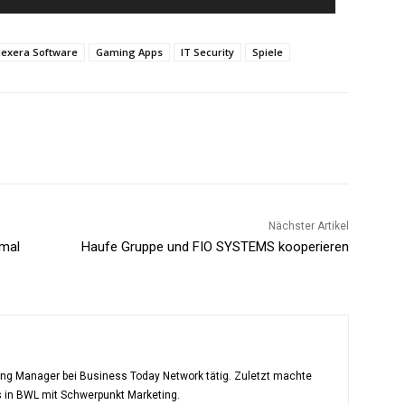
lexera Software
Gaming Apps
IT Security
Spiele
Nächster Artikel
rmal
Haufe Gruppe und FIO SYSTEMS kooperieren
ting Manager bei Business Today Network tätig. Zuletzt machte
s in BWL mit Schwerpunkt Marketing.