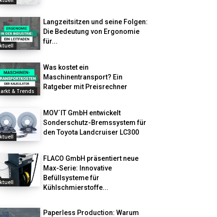
ktuell
Langzeitsitzen und seine Folgen:
Die Bedeutung von Ergonomie
für...
ktuell
Was kostet ein
Maschinentransport? Ein
Ratgeber mit Preisrechner
arkt & Trends
MOV´IT GmbH entwickelt
Sonderschutz-Bremssystem für
den Toyota Landcruiser LC300
ktuell
FLACO GmbH präsentiert neue
Max-Serie: Innovative
Befüllsysteme für
ktuell
Kühlschmierstoffe...
Paperless Production: Warum