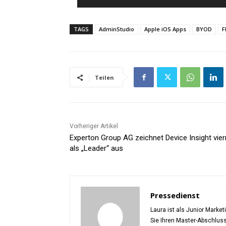
TAGS
AdminStudio
Apple iOS Apps
BYOD
F
Teilen
Vorheriger Artikel
Experton Group AG zeichnet Device Insight vie
als „Leader“ aus
Pressedienst
Laura ist als Junior Marke
Sie Ihren Master-Abschlus