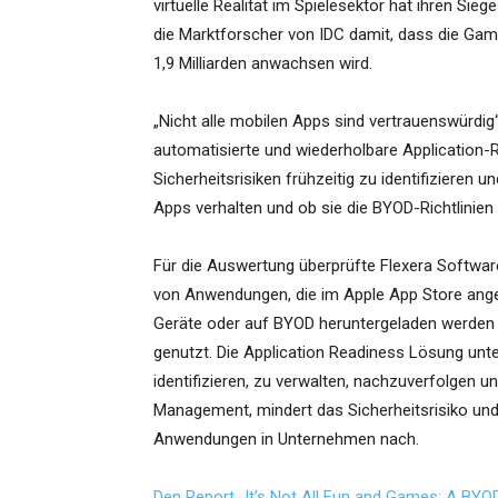
virtuelle Realität im Spielesektor hat ihren S
die Marktforscher von IDC damit, dass die Ga
1,9 Milliarden anwachsen wird.
„Nicht alle mobilen Apps sind vertrauenswürdig“,
automatisierte und wiederholbare Application
Sicherheitsrisiken frühzeitig zu identifizieren u
Apps verhalten und ob sie die BYOD-Richtlinien
Für die Auswertung überprüfte Flexera Software
von Anwendungen, die im Apple App Store ang
Geräte oder auf BYOD heruntergeladen werden
genutzt. Die Application Readiness Lösung un
identifizieren, zu verwalten, nachzuverfolgen 
Management, mindert das Sicherheitsrisiko un
Anwendungen in Unternehmen nach.
Den Report „It’s Not All Fun and Games: A BYOD