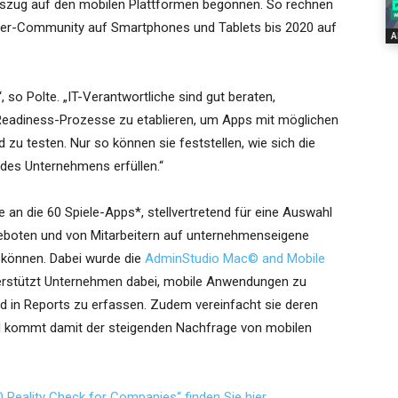
iegeszug auf den mobilen Plattformen begonnen. So rechnen
mer-Community auf Smartphones und Tablets bis 2020 auf
A
 so Polte. „IT-Verantwortliche sind gut beraten,
-Readiness-Prozesse zu etablieren, um Apps mit möglichen
nd zu testen. Nur so können sie feststellen, wie sich die
 des Unternehmens erfüllen.“
 an die 60 Spiele-Apps*, stellvertretend für eine Auswahl
eboten und von Mitarbeitern auf unternehmenseigene
 können. Dabei wurde die
AdminStudio Mac© and Mobile
terstützt Unternehmen dabei, mobile Anwendungen zu
und in Reports zu erfassen. Zudem vereinfacht sie deren
d kommt damit der steigenden Nachfrage von mobilen
 Reality Check for Companies“ finden Sie hier.