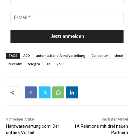
TAGS
ACD
automatische Anrufverteilung
Callcenter
cloud
reventix
telegra
TK
VoIP
Vorheriger Artikel
Nächster Artikel
Hardwarewartung.com: Der
1A Relations mit drei neuen
unfaire Vorteil
Partnern