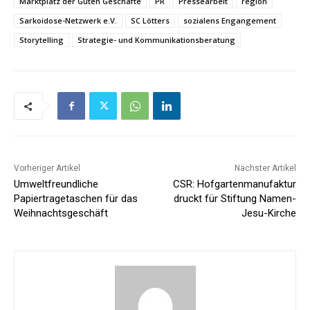
Marktplatz der Guten Geschäfte
PR
Pressearbeit
region
Sarkoidose-Netzwerk e.V.
SC Lötters
sozialens Engangement
Storytelling
Strategie- und Kommunikationsberatung
Vorheriger Artikel
Nächster Artikel
Umweltfreundliche
CSR: Hofgartenmanufaktur
Papiertragetaschen für das
druckt für Stiftung Namen-
Weihnachtsgeschäft
Jesu-Kirche