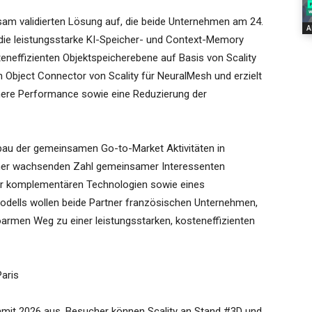
am validierten Lösung auf, die beide Unternehmen am 24.
A
 die leistungsstarke KI-Speicher- und Context-Memory
neffizienten Objektspeicherebene auf Basis von Scality
en Object Connector von Scality für NeuralMesh und erzielt
öhere Performance sowie eine Reduzierung der
sbau der gemeinsamen Go-to-Market Aktivitäten in
einer wachsenden Zahl gemeinsamer Interessenten
er komplementären Technologien sowie eines
dells wollen beide Partner französischen Unternehmen,
koarmen Weg zu einer leistungsstarken, kosteneffizienten
aris
mit 2026 aus. Besucher können Scality an Stand #3D und