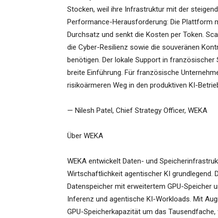
Stocken, weil ihre Infrastruktur mit der steigen
Performance-Herausforderung: Die Plattform ma
Durchsatz und senkt die Kosten per Token. Sca
die Cyber-Resilienz sowie die souveränen Kont
benötigen. Der lokale Support in französischer S
breite Einführung. Für französische Unternehme
risikoärmeren Weg in den produktiven KI-Betrieb
— Nilesh Patel, Chief Strategy Officer, WEKA
Über WEKA
WEKA entwickelt Daten- und Speicherinfrastrukt
Wirtschaftlichkeit agentischer KI grundlegend
Datenspeicher mit erweitertem GPU-Speicher u
Inferenz und agentische KI-Workloads. Mit Au
GPU-Speicherkapazität um das Tausendfache, ve