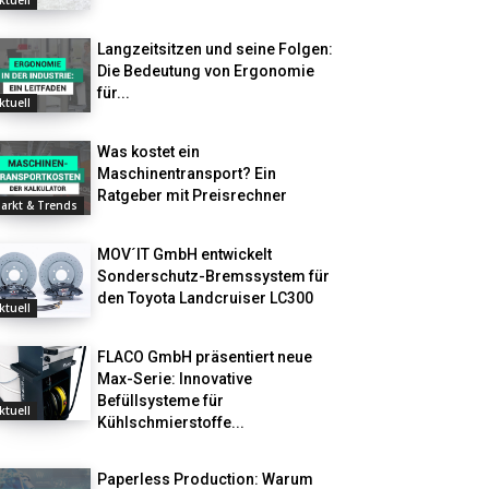
ktuell
Langzeitsitzen und seine Folgen:
Die Bedeutung von Ergonomie
für...
ktuell
Was kostet ein
Maschinentransport? Ein
Ratgeber mit Preisrechner
arkt & Trends
MOV´IT GmbH entwickelt
Sonderschutz-Bremssystem für
den Toyota Landcruiser LC300
ktuell
FLACO GmbH präsentiert neue
Max-Serie: Innovative
Befüllsysteme für
ktuell
Kühlschmierstoffe...
Paperless Production: Warum