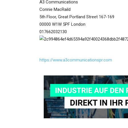
A3 Communications
Connie MacRaild
5th Floor, Great Portland Street 167-169
00000 W1W 5PF London
017662032130
https://www.a3communicationspr.com