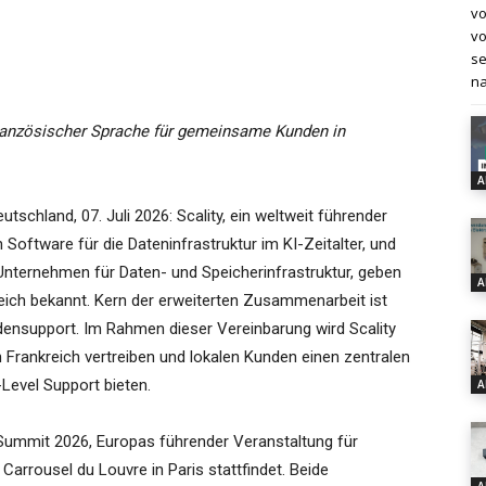
vo
vo
se
na
 französischer Sprache für gemeinsame Kunden in
A
tschland, 07. Juli 2026: Scality, ein weltweit führender
 Software für die Dateninfrastruktur im KI-Zeitalter, und
nternehmen für Daten- und Speicherinfrastruktur, geben
A
eich bekannt. Kern der erweiterten Zusammenarbeit ist
ensupport. Im Rahmen dieser Vereinbarung wird Scality
rankreich vertreiben und lokalen Kunden einen zentralen
-Level Support bieten.
A
Summit 2026, Europas führender Veranstaltung für
m Carrousel du Louvre in Paris stattfindet. Beide