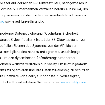
 Nutzer auf derselben GPU-Infrastruktur, nachgewiesen in
 Fortune-50 Unternehmen vertrauen bereits auf WEKA, um
zu optimieren und die Kosten per verarbeitetem Token zu
.io
sowie auf LinkedIn und X.
 moderner Datenspeicherung: Wachstum, Sicherheit,
ängige Cyber-Resilienz bietet der S3-Objektspeicher von
auf allen Ebenen des Systems, von der API bis zur
ektur ermöglicht eine nahezu unbegrenzte, unabhängige
nen, um den dynamischen Anforderungen moderner
hmen weltweit vertrauen auf Scality, um leistungsstarke
ents zu optimieren und ihre Daten zuverlässig zu schützen.
ie Software von Scality für höchste Zuverlässigkeit,
auf LinkedIn und erfahren Sie mehr unter
www.scality.com