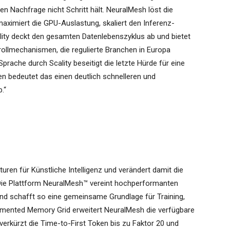
den Nachfrage nicht Schritt hält. NeuralMesh löst die
ximiert die GPU-Auslastung, skaliert den Inferenz-
lity deckt den gesamten Datenlebenszyklus ab und bietet
rollmechanismen, die regulierte Branchen in Europa
prache durch Scality beseitigt die letzte Hürde für eine
n bedeutet das einen deutlich schnelleren und
.“
uren für Künstliche Intelligenz und verändert damit die
. Die Plattform NeuralMesh™ vereint hochperformanten
nd schafft so eine gemeinsame Grundlage für Training,
gmented Memory Grid erweitert NeuralMesh die verfügbare
rkürzt die Time-to-First Token bis zu Faktor 20 und