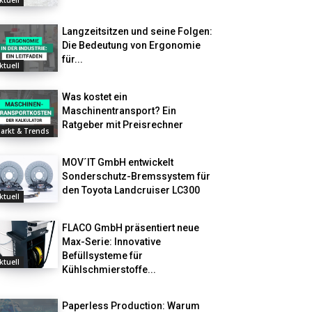
ktuell
Langzeitsitzen und seine Folgen:
Die Bedeutung von Ergonomie
für...
ktuell
Was kostet ein
Maschinentransport? Ein
Ratgeber mit Preisrechner
arkt & Trends
MOV´IT GmbH entwickelt
Sonderschutz-Bremssystem für
den Toyota Landcruiser LC300
ktuell
FLACO GmbH präsentiert neue
Max-Serie: Innovative
Befüllsysteme für
ktuell
Kühlschmierstoffe...
Paperless Production: Warum