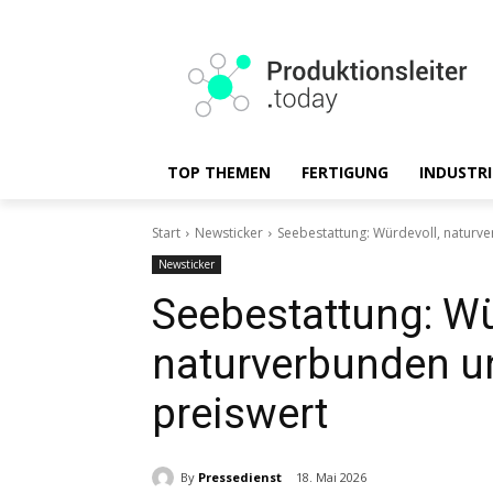
TOP THEMEN
FERTIGUNG
INDUSTRI
Start
Newsticker
Seebestattung: Würdevoll, naturv
Newsticker
Seebestattung: Wü
naturverbunden u
preiswert
By
Pressedienst
18. Mai 2026