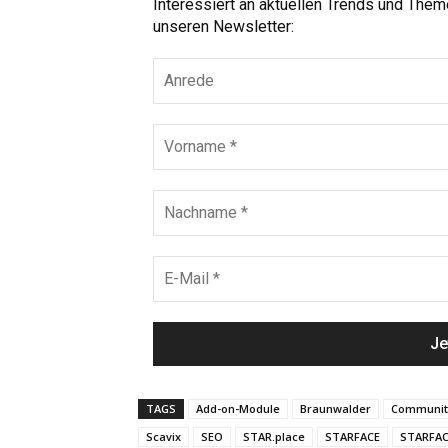
Interessiert an aktuellen Trends und The
unseren Newsletter:
TAGS
Add-on-Module
Braunwalder
Communit
Scavix
SEO
STAR.place
STARFACE
STARFAC