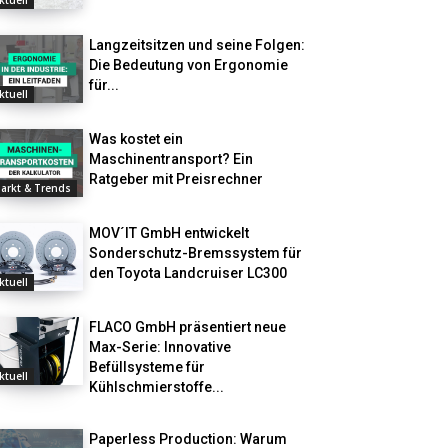
ktuell
Langzeitsitzen und seine Folgen:
Die Bedeutung von Ergonomie
für...
ktuell
Was kostet ein
Maschinentransport? Ein
Ratgeber mit Preisrechner
arkt & Trends
MOV´IT GmbH entwickelt
Sonderschutz-Bremssystem für
den Toyota Landcruiser LC300
ktuell
FLACO GmbH präsentiert neue
Max-Serie: Innovative
Befüllsysteme für
ktuell
Kühlschmierstoffe...
Paperless Production: Warum