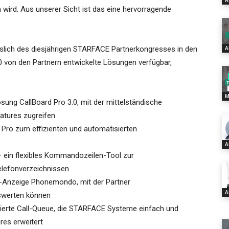
A
ird. Aus unserer Sicht ist das eine hervorragende
sslich des diesjährigen STARFACE Partnerkongresses in den
A
00 von den Partnern entwickelte Lösungen verfügbar,
M
sung CallBoard Pro 3.0, mit der mittelständische
atures zugreifen
 Pro zum effizienten und automatisierten
A
– ein flexibles Kommandozeilen-Tool zur
elefonverzeichnissen
TI-Anzeige Phonemondo, mit der Partner
A
uswerten können
ierte Call-Queue, die STARFACE Systeme einfach und
es erweitert