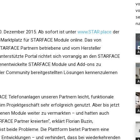
vo
vo
se
na
10. Dezember 2015. Ab sofort ist unter
www.STAR.place
der
-Marktplatz für STARFACE Module online. Das von
TARFACE Partnern betriebene und vom Hersteller
A
terstützte Portal richtet sich vorrangig an den STARFACE
eigenentwickelte STARFACE Module und Add-ons zu
 der Community bereitgestellten Lösungen kennenzulernen
A
E Telefonanlagen unseren Partnern leicht, funktionale
im Projektgeschäft sehr erfolgreich genutzt. Aber bis jetzt
A
ndenen Module weiter zu vermarkten – und hatten auch
ACE Partner kreierten“, erklärt Florian Buzin,
t beide Probleme. Die Plattform bietet Partnern eine
er Entwicklungen – und verhindert, dass bei wiederkehrenden