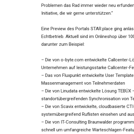
Problemen das Rad immer wieder neu erfunden w
Initiative, die wir gerne unterstützen.“
Eine Preview des Portals STAR.place ging anlä
Echtbetrieb. Aktuell sind im Onlineshop über 1
darunter zum Beispiel:
– Die von o-byte.com entwickelte Callcenter-Lö
Unternehmen auf leistungsstarke Callcenter-Fe
– Das von Fluxpunkt entwickelte User Template
Massenmanagement von Teilnehmerdaten
– Die von Linudata entwickelte Lösung TEBÜX 
standortübergreifenden Synchronisation von T
– Die von Scavix entwickelte, cloudbasierte C
systemübergreifend Ruflisten einsehen und a
– Die von IT-Consulting Braunwalder programm
schnell um umfangreiche Warteschlagen-Featur