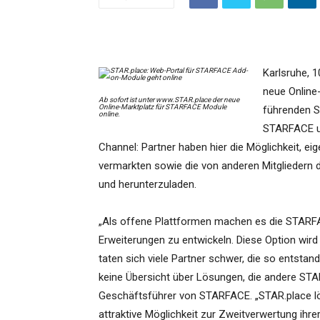
Karlsruhe, 
neue Online
Ab sofort ist unter www.STAR.place der neue
Online-Marktplatz für STARFACE Module
führenden S
online.
STARFACE un
Channel: Partner haben hier die Möglichkeit, 
vermarkten sowie die von anderen Mitgliedern
und herunterzuladen.
„Als offene Plattformen machen es die STARFAC
Erweiterungen zu entwickeln. Diese Option wird 
taten sich viele Partner schwer, die so entsta
keine Übersicht über Lösungen, die andere STARF
Geschäftsführer von STARFACE. „STAR.place lös
attraktive Möglichkeit zur Zweitverwertung ihr