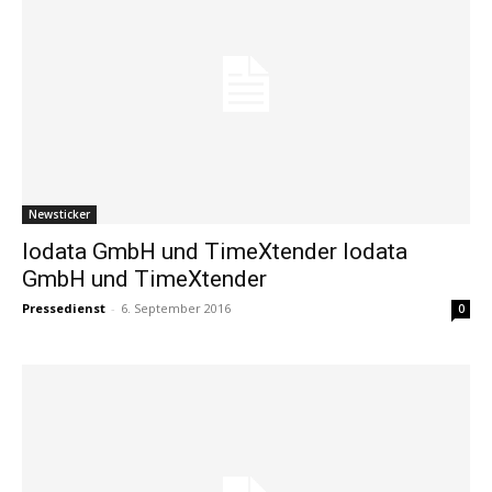
Newsticker
Iodata GmbH und TimeXtender Iodata
GmbH und TimeXtender
Pressedienst
-
6. September 2016
0