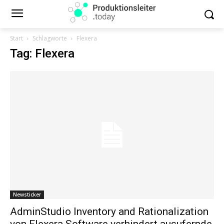
Start
Schlagworte
Flexera
Tag: Flexera
Newsticker
AdminStudio Inventory and Rationalization
von Flexera Software verhindert ausufernde