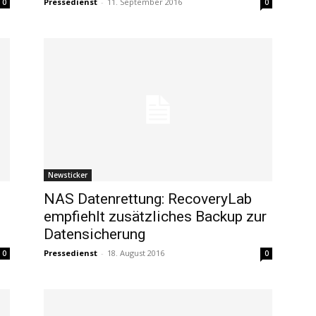
Pressedienst
-
11. September 2016
0
0
Newsticker
NAS Datenrettung: RecoveryLab
empfiehlt zusätzliches Backup zur
Datensicherung
Pressedienst
-
18. August 2016
0
0