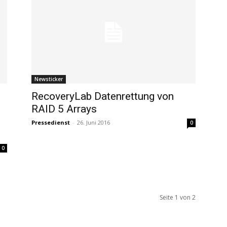
Newsticker
RecoveryLab Datenrettung von
RAID 5 Arrays
Pressedienst
-
26. Juni 2016
0
0
Seite 1 von 2