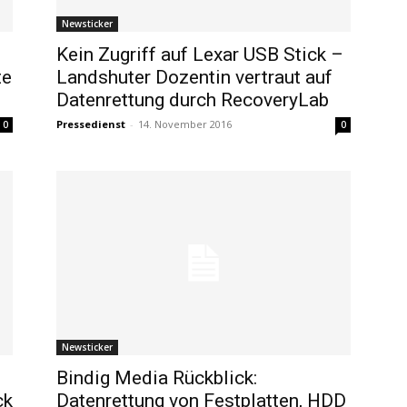
Newsticker
Kein Zugriff auf Lexar USB Stick –
te
Landshuter Dozentin vertraut auf
Datenrettung durch RecoveryLab
Pressedienst
-
14. November 2016
0
0
Newsticker
Bindig Media Rückblick:
ck
Datenrettung von Festplatten, HDD