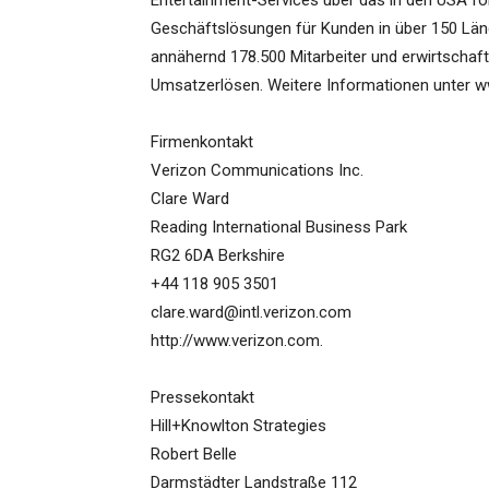
Entertainment-Services über das in den USA for
Geschäftslösungen für Kunden in über 150 Län
annähernd 178.500 Mitarbeiter und erwirtschaft
Umsatzerlösen. Weitere Informationen unter 
Firmenkontakt
Verizon Communications Inc.
Clare Ward
Reading International Business Park
RG2 6DA Berkshire
+44 118 905 3501
clare.ward@intl.verizon.com
http://www.verizon.com.
Pressekontakt
Hill+Knowlton Strategies
Robert Belle
Darmstädter Landstraße 112