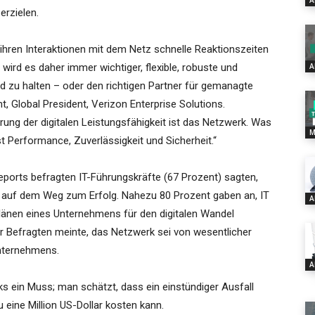
A
erzielen.
 ihren Interaktionen mit dem Netz schnelle Reaktionszeiten
ird es daher immer wichtiger, flexible, robuste und
A
 zu halten – oder den richtigen Partner für gemanagte
, Global President, Verizon Enterprise Solutions.
ung der digitalen Leistungsfähigkeit ist das Netzwerk. Was
M
t Performance, Zuverlässigkeit und Sicherheit.“
eports befragten IT-Führungskräfte (67 Prozent) sagten,
s auf dem Weg zum Erfolg. Nahezu 80 Prozent gaben an, IT
A
änen eines Unternehmens für den digitalen Wandel
 Befragten meinte, das Netzwerk sei von wesentlicher
nternehmens.
A
ks ein Muss; man schätzt, dass ein einstündiger Ausfall
eine Million US-Dollar kosten kann.