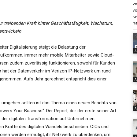
vo
vo
se
na
r treibenden Kraft hinter Geschäftstätigkeit, Wachstum,
entwickeln
er Digitalisierung steigt die Belastung der
A
fkommen, immer mehr mobile Mitarbeiter sowie Cloud-
sen zudem zuverlässig funktionieren, sowohl für Kunden
. So hat der Datenverkehr im Verizon IP-Netzwerk um rund
ugenommen. Aufs Jahr gerechnet entspricht dies einer
A
t umgehen sollten ist das Thema eines neuen Berichts von
A
owers Your Business“. Der Report, der der erste seiner Art
ei der digitalen Transformation auf Unternehmen
n Kräfte des digitalen Wandels beschrieben. CIOs und
ionen werden ermutigt, ihr Netzwerk zu überdenken, um