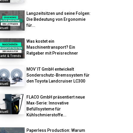
ktuell
Langzeitsitzen und seine Folgen:
Die Bedeutung von Ergonomie
für...
ktuell
Was kostet ein
Maschinentransport? Ein
Ratgeber mit Preisrechner
arkt & Trends
MOV´IT GmbH entwickelt
Sonderschutz-Bremssystem für
den Toyota Landcruiser LC300
ktuell
FLACO GmbH präsentiert neue
Max-Serie: Innovative
Befüllsysteme für
ktuell
Kühlschmierstoffe...
Paperless Production: Warum