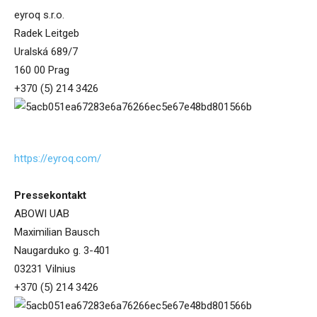
eyroq s.r.o.
Radek Leitgeb
Uralská 689/7
160 00 Prag
+370 (5) 214 3426
https://eyroq.com/
Pressekontakt
ABOWI UAB
Maximilian Bausch
Naugarduko g. 3-401
03231 Vilnius
+370 (5) 214 3426