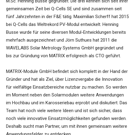
M.Sc. Henning Busse gegründet. Die drei kennen sich seit ihrer
gemeinsamen Zeit bei Q-Cells SE und sind zusammen seit
fünf Jahrzehnten in der F&E tätig. Maximilian Scherff hat 2015
bei Q-Cells das Weltrekord PV-Modul entwickelt. Henning
Busse wurde für seine diversen Modul-Entwicklungen bereits
mehrfach ausgezeichnet und Jörn Suthues hat 2011 die
WAVELABS Solar Metrology Systems GmbH gegründet und
bis zur Gründung von MATRIX erfolgreich als CTO geführt.
MATRIX-Module GmbH befindet sich komplett in der Hand der
Gründer und hat als Ziel, über Lizenzvergabe die Innovation
für vielfältige Einsatzbereiche nutzbar zu machen. So werden
im Moment neben den Solarmodulen weitere Anwendungen
im Hochbau und im Karosseriebau erprobt und diskutiert. Das
Team hat noch viele weitere Ideen und ist sich sicher, dass
noch viele innovative Einsatzmöglichkeiten gefunden werden.
Deshalb sucht man Partner, um mit ihnen gemeinsam weitere
Anwendungsfelder zu entdecken.