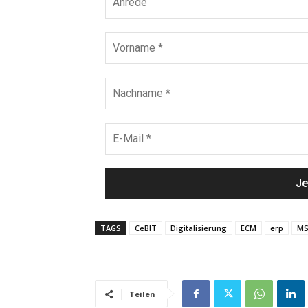
TAGS
CeBIT
Digitalisierung
ECM
erp
MS
Teilen