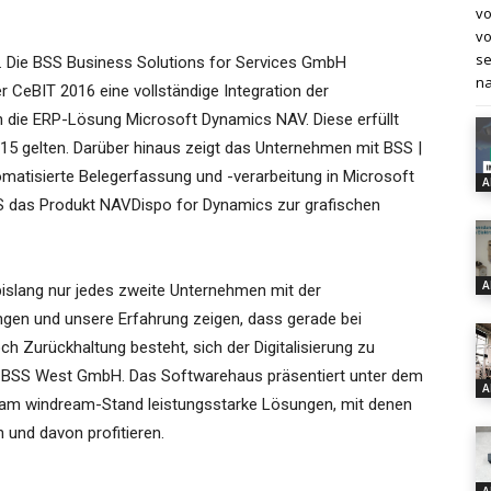
vo
vo
se
. Die BSS Business Solutions for Services GmbH
na
er CeBIT 2016 eine vollständige Integration der
 die ERP-Lösung Microsoft Dynamics NAV. Diese erfüllt
015 gelten. Darüber hinaus zeigt das Unternehmen mit BSS |
matisierte Belegerfassung und -verarbeitung in Microsoft
A
SS das Produkt NAVDispo for Dynamics zur grafischen
A
bislang nur jedes zweite Unternehmen mit der
ungen und unsere Erfahrung zeigen, dass gerade bei
h Zurückhaltung besteht, sich der Digitalisierung zu
der BSS West GmbH. Das Softwarehaus präsentiert unter dem
A
 am windream-Stand leistungsstarke Lösungen, mit denen
n und davon profitieren.