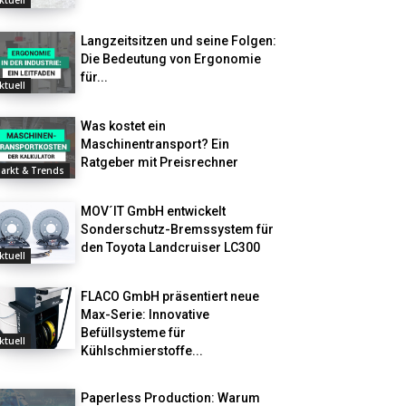
ktuell
Langzeitsitzen und seine Folgen:
Die Bedeutung von Ergonomie
für...
ktuell
Was kostet ein
Maschinentransport? Ein
Ratgeber mit Preisrechner
arkt & Trends
MOV´IT GmbH entwickelt
Sonderschutz-Bremssystem für
den Toyota Landcruiser LC300
ktuell
FLACO GmbH präsentiert neue
Max-Serie: Innovative
Befüllsysteme für
ktuell
Kühlschmierstoffe...
Paperless Production: Warum