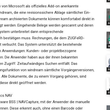
A
 von Microsoft als offizielles Add-on anerkannte
ream, die eine revisionssichere Ablage sämtlicher Ein-
dream archivierten Dokumente können komfortabel direkt in
A
gt werden. Eingehende Belege werden gescannt und deren
System unterbreitet dann entsprechende
ch bestätigen muss. Rechnungen, die dem ZUGFeRD-
t verbucht. Das System unterstützt die bestehende
M
deren Anwendungen. Kunden- oder projektbezogene
n. Die Anwender haben aus der ihnen bekannten
n Zugriff. Zeitaufwändiges Suchen entfällt. Das
A
rungsfunktion von windream sämtliche Vorgängerversionen,
n. Alle Dokumente, die zu einem Vorgang gehören, sind
 diese direkt geöffnet werden.
A
mics NAV
tware BSS | NAVCapture, mit der Anwender die manuelle
nnen. Diese erkennt auch, ohne einen Barcode oder