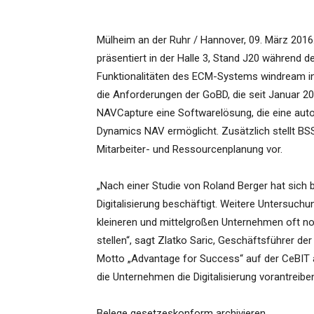
Mülheim an der Ruhr / Hannover, 09. März 2016
präsentiert in der Halle 3, Stand J20 während d
Funktionalitäten des ECM-Systems windream in
die Anforderungen der GoBD, die seit Januar 2
NAVCapture eine Softwarelösung, die eine auto
Dynamics NAV ermöglicht. Zusätzlich stellt B
Mitarbeiter- und Ressourcenplanung vor.
„Nach einer Studie von Roland Berger hat sich 
Digitalisierung beschäftigt. Weitere Untersuch
kleineren und mittelgroßen Unternehmen oft noc
stellen“, sagt Zlatko Saric, Geschäftsführer 
Motto „Advantage for Success“ auf der CeBIT
die Unternehmen die Digitalisierung vorantreibe
Belege gesetzeskonform archivieren