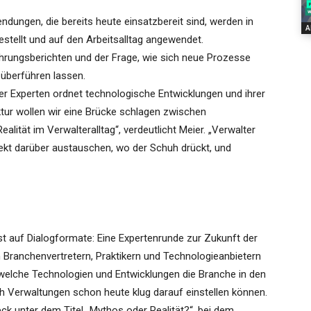
ndungen, die bereits heute einsatzbereit sind, werden in
A
stellt und auf den Arbeitsalltag angewendet.
ahrungsberichten und der Frage, wie sich neue Prozesse
s überführen lassen.
er Experten ordnet technologische Entwicklungen und ihrer
uktur wollen wir eine Brücke schlagen zwischen
lität im Verwalteralltag“, verdeutlicht Meier. „Verwalter
rekt darüber austauschen, wo der Schuh drückt, und
st auf Dialogformate: Eine Expertenrunde zur Zukunft der
Branchenvertretern, Praktikern und Technologieanbietern
, welche Technologien und Entwicklungen die Branche in den
Verwaltungen schon heute klug darauf einstellen können.
eck unter dem Titel „Mythos oder Realität?“, bei dem