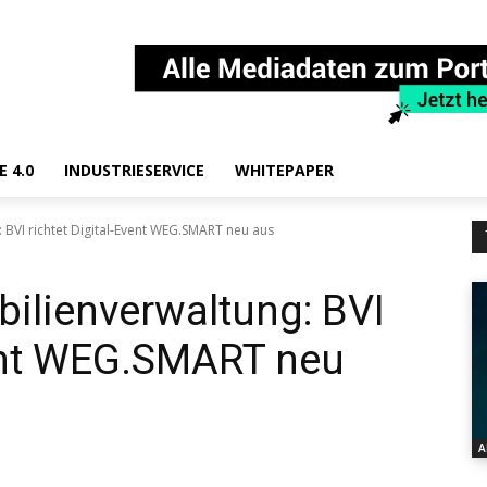
E 4.0
INDUSTRIESERVICE
WHITEPAPER
 BVI richtet Digital-Event WEG.SMART neu aus
ilienverwaltung: BVI
vent WEG.SMART neu
A