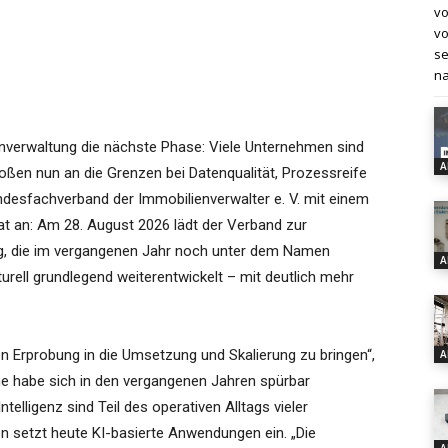
vo
vo
se
na
lienverwaltung die nächste Phase: Viele Unternehmen sind
A
oßen nun an die Grenzen bei Datenqualität, Prozessreife
undesfachverband der Immobilienverwalter e. V. mit einem
t an: Am 28. August 2026 lädt der Verband zur
g, die im vergangenen Jahr noch unter dem Namen
A
turell grundlegend weiterentwickelt – mit deutlich mehr
alen Erprobung in die Umsetzung und Skalierung zu bringen“,
A
he habe sich in den vergangenen Jahren spürbar
ntelligenz sind Teil des operativen Alltags vieler
n setzt heute KI-basierte Anwendungen ein. „Die