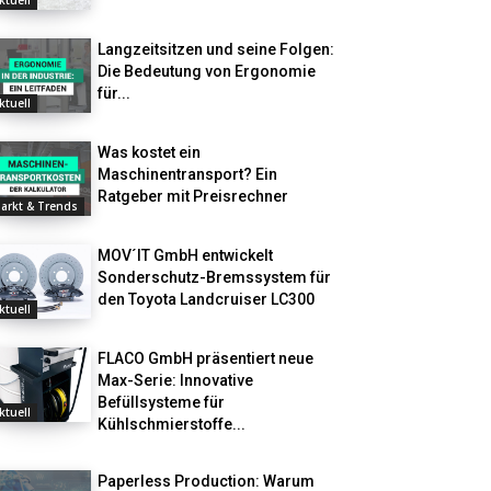
ktuell
Langzeitsitzen und seine Folgen:
Die Bedeutung von Ergonomie
für...
ktuell
Was kostet ein
Maschinentransport? Ein
Ratgeber mit Preisrechner
arkt & Trends
MOV´IT GmbH entwickelt
Sonderschutz-Bremssystem für
den Toyota Landcruiser LC300
ktuell
FLACO GmbH präsentiert neue
Max-Serie: Innovative
Befüllsysteme für
ktuell
Kühlschmierstoffe...
Paperless Production: Warum