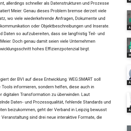
A
nt, allerdings schneller als Datenstrukturen und Prozesse
tiert Meier. Genau dieses Problem bremse derzeit viele
nsatz, wo viele wiederkehrende Anfragen, Dokumente und
nkommunikation oder Objektbeschreibungen und Inserate.
A
d Daten so aufzubereiten, dass sie langfristig Teil- und
t Meier. Doch genau damit seien viele Unternehmen
icklungsschritt hohes Effizienzpotenzial birgt.
M
agiert der BVI auf diese Entwicklung. WEG.SMART soll
A
e Tools informieren, sondern helfen, diese auch in
r digitalen Transformation zu überwinden. Laut
lnde Daten- und Prozessqualität, fehlende Standards und
iten beizukommen, geht der Verband in Leipzig bewusst
A
eranstaltung sind drei neue interaktive Formate, die