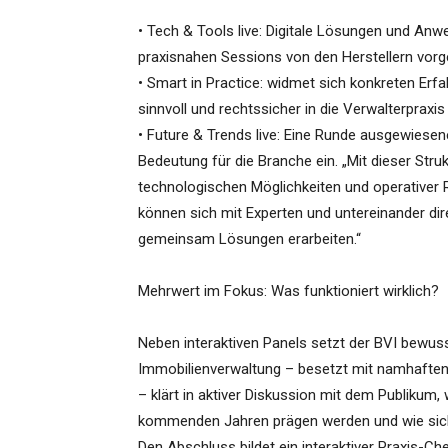
• Tech & Tools live: Digitale Lösungen und Anwe
praxisnahen Sessions von den Herstellern vorge
• Smart in Practice: widmet sich konkreten Erf
sinnvoll und rechtssicher in die Verwalterpraxi
• Future & Trends live: Eine Runde ausgewiesen
Bedeutung für die Branche ein. „Mit dieser Str
technologischen Möglichkeiten und operativer Rea
können sich mit Experten und untereinander di
gemeinsam Lösungen erarbeiten.“
Mehrwert im Fokus: Was funktioniert wirklich?
Neben interaktiven Panels setzt der BVI bewus
Immobilienverwaltung – besetzt mit namhaften 
– klärt in aktiver Diskussion mit dem Publikum
kommenden Jahren prägen werden und wie sich 
Den Abschluss bildet ein interaktiver Praxis-Ch