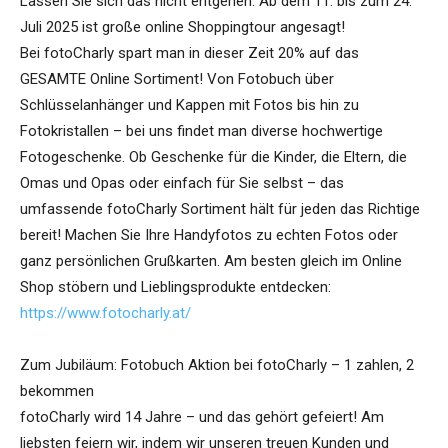
Lassen Sie sich das nicht entgehen: Ab dem 11. bis zum 24.
Juli 2025 ist große online Shoppingtour angesagt!
Bei fotoCharly spart man in dieser Zeit 20% auf das
GESAMTE Online Sortiment! Von Fotobuch über
Schlüsselanhänger und Kappen mit Fotos bis hin zu
Fotokristallen – bei uns findet man diverse hochwertige
Fotogeschenke. Ob Geschenke für die Kinder, die Eltern, die
Omas und Opas oder einfach für Sie selbst – das
umfassende fotoCharly Sortiment hält für jeden das Richtige
bereit! Machen Sie Ihre Handyfotos zu echten Fotos oder
ganz persönlichen Grußkarten. Am besten gleich im Online
Shop stöbern und Lieblingsprodukte entdecken:
https://www.fotocharly.at/
Zum Jubiläum: Fotobuch Aktion bei fotoCharly – 1 zahlen, 2
bekommen
fotoCharly wird 14 Jahre – und das gehört gefeiert! Am
liebsten feiern wir, indem wir unseren treuen Kunden und