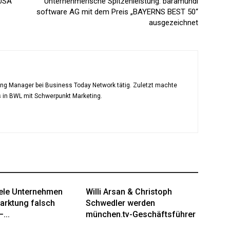
 USA
Unternehmerische Spitzenleistung: baramundi
software AG mit dem Preis „BAYERNS BEST 50“
ausgezeichnet
ting Manager bei Business Today Network tätig. Zuletzt machte
s in BWL mit Schwerpunkt Marketing.
ele Unternehmen
Willi Arsan & Christoph
arktung falsch
Schwedler werden
...
münchen.tv-Geschäftsführer