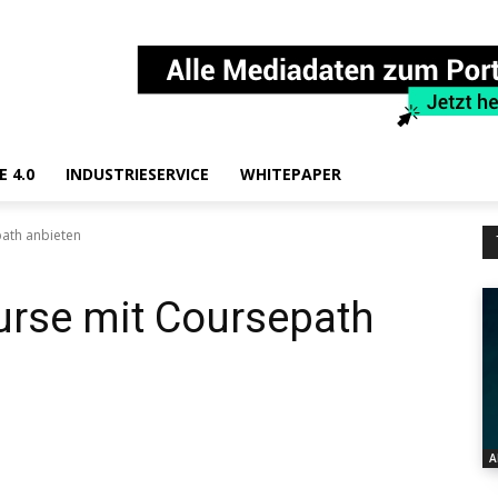
E 4.0
INDUSTRIESERVICE
WHITEPAPER
path anbieten
urse mit Coursepath
A