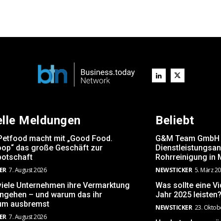
elle Meldungen
Beliebt
Petfood macht mit „Good Food.
G&M Team GmbH er
op“ das große Geschäft zur
Dienstleistungsa
otschaft
Rohrreinigung in
ER
7. August 2026
NEWSTICKER
5. März 2
iele Unternehmen ihre Vermarktung
Was sollte eine V
angehen – und warum das ihr
Jahr 2025 leisten
um ausbremst
NEWSTICKER
23. Oktob
ER
7. August 2026