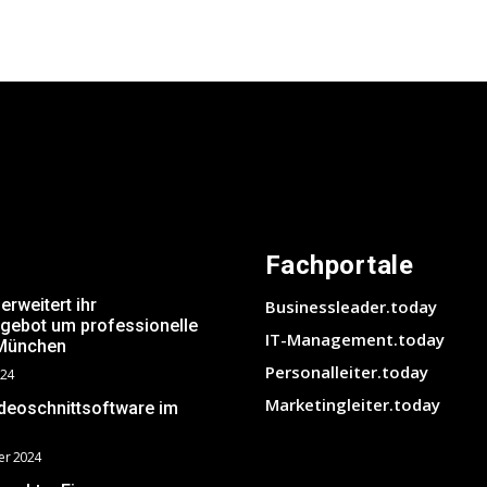
Fachportale
weitert ihr
Businessleader.today
ngebot um professionelle
IT-Management.today
 München
Personalleiter.today
024
Marketingleiter.today
ideoschnittsoftware im
?
er 2024