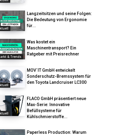
ktuell
Langzeitsitzen und seine Folgen:
Die Bedeutung von Ergonomie
für...
ktuell
Was kostet ein
Maschinentransport? Ein
Ratgeber mit Preisrechner
arkt & Trends
MOV´IT GmbH entwickelt
Sonderschutz-Bremssystem für
den Toyota Landcruiser LC300
ktuell
FLACO GmbH präsentiert neue
Max-Serie: Innovative
Befüllsysteme für
ktuell
Kühlschmierstoffe...
Paperless Production: Warum