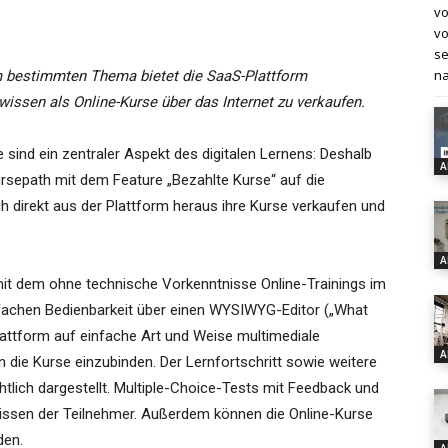
vo
vo
se
na
m bestimmten Thema bietet die SaaS-Plattform
wissen als Online-Kurse über das Internet zu verkaufen.
 sind ein zentraler Aspekt des digitalen Lernens: Deshalb
A
ursepath mit dem Feature „Bezahlte Kurse“ auf die
h direkt aus der Plattform heraus ihre Kurse verkaufen und
A
mit dem ohne technische Vorkenntnisse Online-Trainings im
nfachen Bedienbarkeit über einen WYSIWYG-Editor („What
lattform auf einfache Art und Weise multimediale
A
n die Kurse einzubinden. Der Lernfortschritt sowie weitere
chtlich dargestellt. Multiple-Choice-Tests mit Feedback und
ssen der Teilnehmer. Außerdem können die Online-Kurse
den.