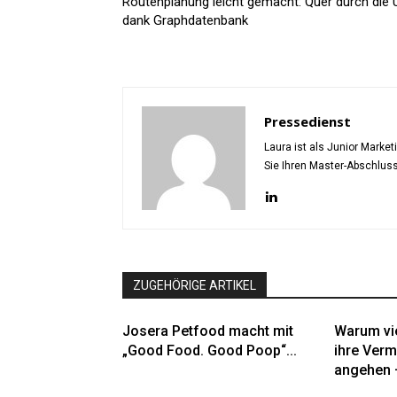
Routenplanung leicht gemacht: Quer durch die
dank Graphdatenbank
Pressedienst
Laura ist als Junior Marke
Sie Ihren Master-Abschlus
ZUGEHÖRIGE ARTIKEL
Josera Petfood macht mit
Warum vi
„Good Food. Good Poop“...
ihre Verm
angehen –