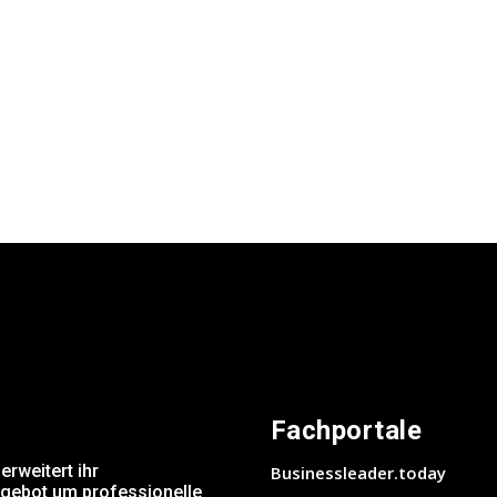
Fachportale
weitert ihr
Businessleader.today
ngebot um professionelle