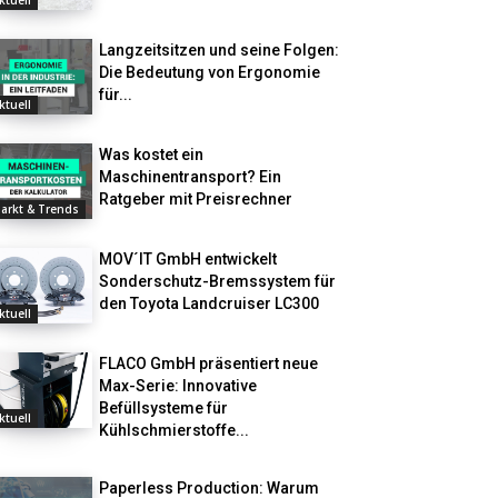
ktuell
Langzeitsitzen und seine Folgen:
Die Bedeutung von Ergonomie
für...
ktuell
Was kostet ein
Maschinentransport? Ein
Ratgeber mit Preisrechner
arkt & Trends
MOV´IT GmbH entwickelt
Sonderschutz-Bremssystem für
den Toyota Landcruiser LC300
ktuell
FLACO GmbH präsentiert neue
Max-Serie: Innovative
Befüllsysteme für
ktuell
Kühlschmierstoffe...
Paperless Production: Warum