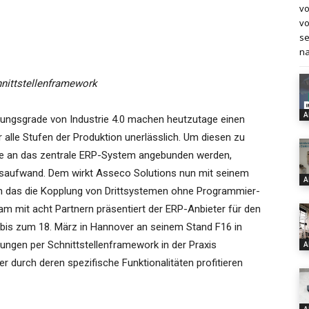
vo
vo
se
na
hnittstellenframework
A
rungsgrade von Industrie 4.0 machen heutzutage einen
alle Stufen der Produktion unerlässlich. Um diesen zu
 die an das zentrale ERP-System angebunden werden,
ngsaufwand. Dem wirkt Asseco Solutions nun mit seinem
A
h das die Kopplung von Drittsystemen ohne Programmier-
 mit acht Partnern präsentiert der ERP-Anbieter für den
. bis zum 18. März in Hannover an seinem Stand F16 in
ungen per Schnittstellenframework in der Praxis
A
r durch deren spezifische Funktionalitäten profitieren