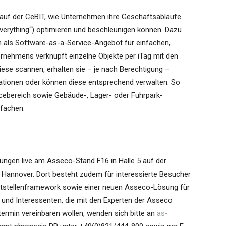
uf der CeBIT, wie Unternehmen ihre Geschäftsabläufe
f Everything“) optimieren und beschleunigen können. Dazu
n als Software-as-a-Service-Angebot für einfachen,
rnehmens verknüpft einzelne Objekte per iTag mit den
se scannen, erhalten sie – je nach Berechtigung –
mationen oder können diese entsprechend verwalten. So
cebereich sowie Gebäude-, Lager- oder Fuhrpark-
fachen.
ungen live am Asseco-Stand F16 in Halle 5 auf der
n Hannover. Dort besteht zudem für interessierte Besucher
ittstellenframework sowie einer neuen Asseco-Lösung für
und Interessenten, die mit den Experten der Asseco
ermin vereinbaren wollen, wenden sich bitte an
as-