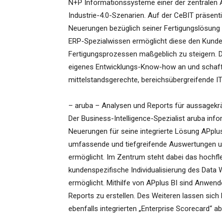
N+P Informationssysteme einer der zentralen 
Industrie-4.0-Szenarien. Auf der CeBIT präsent
Neuerungen bezüglich seiner Fertigungslösung 
ERP-Spezialwissen ermöglicht diese den Kunden, 
Fertigungsprozessen maßgeblich zu steigern. 
eigenes Entwicklungs-Know-how an und schafft
mittelstandsgerechte, bereichsübergreifende I
– aruba – Analysen und Reports für aussagekr
Der Business-Intelligence-Spezialist aruba info
Neuerungen für seine integrierte Lösung APplu
umfassende und tiefgreifende Auswertungen u
ermöglicht. Im Zentrum steht dabei das hochfle
kundenspezifische Individualisierung des Data 
ermöglicht. Mithilfe von APplus BI sind Anwende
Reports zu erstellen. Des Weiteren lassen sic
ebenfalls integrierten „Enterprise Scorecard“ ab