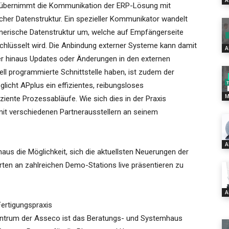
A
 übernimmt die Kommunikation der ERP-Lösung mit
cher Datenstruktur. Ein spezieller Kommunikator wandelt
generische Datenstruktur um, welche auf Empfängerseite
hlüsselt wird. Die Anbindung externer Systeme kann damit
A
r hinaus Updates oder Änderungen in den externen
ll programmierte Schnittstelle haben, ist zudem der
licht APplus ein effizientes, reibungsloses
M
iente Prozessabläufe. Wie sich dies in der Praxis
it verschiedenen Partnerausstellern an seinem
A
naus die Möglichkeit, sich die aktuellsten Neuerungen der
ten an zahlreichen Demo-Stations live präsentieren zu
A
 Fertigungspraxis
trum der Asseco ist das Beratungs- und Systemhaus