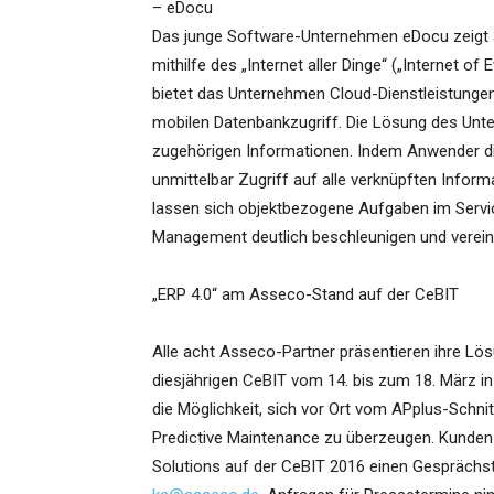
– eDocu
Das junge Software-Unternehmen eDocu zeigt a
mithilfe des „Internet aller Dinge“ („Internet o
bietet das Unternehmen Cloud-Dienstleistunge
mobilen Datenbankzugriff. Die Lösung des Unte
zugehörigen Informationen. Indem Anwender die
unmittelbar Zugriff auf alle verknüpften Infor
lassen sich objektbezogene Aufgaben im Servi
Management deutlich beschleunigen und verein
„ERP 4.0“ am Asseco-Stand auf der CeBIT
Alle acht Asseco-Partner präsentieren ihre Lös
diesjährigen CeBIT vom 14. bis zum 18. März i
die Möglichkeit, sich vor Ort vom APplus-Schn
Predictive Maintenance zu überzeugen. Kunden 
Solutions auf der CeBIT 2016 einen Gesprächst