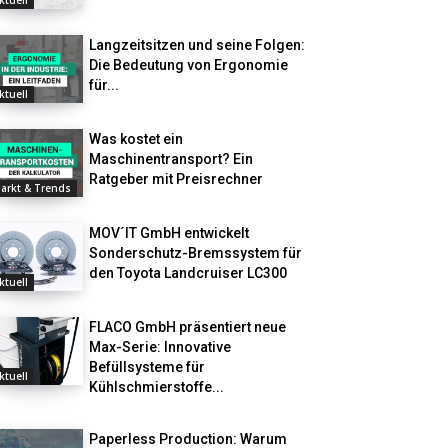
ktuell
Langzeitsitzen und seine Folgen:
Die Bedeutung von Ergonomie
für...
ktuell
Was kostet ein
Maschinentransport? Ein
Ratgeber mit Preisrechner
arkt & Trends
MOV´IT GmbH entwickelt
Sonderschutz-Bremssystem für
den Toyota Landcruiser LC300
ktuell
FLACO GmbH präsentiert neue
Max-Serie: Innovative
Befüllsysteme für
ktuell
Kühlschmierstoffe...
Paperless Production: Warum