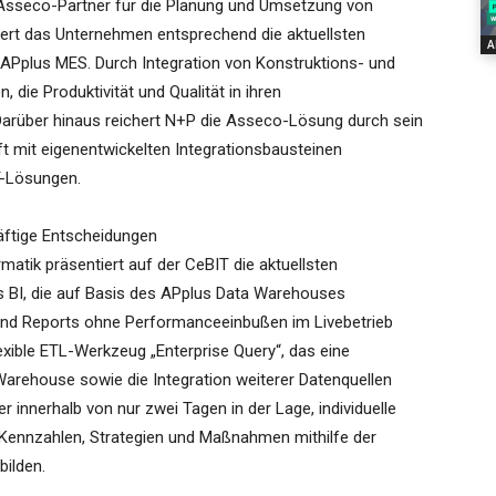
Asseco-Partner für die Planung und Umsetzung von
iert das Unternehmen entsprechend die aktuellsten
A
APplus MES. Durch Integration von Konstruktions- und
die Produktivität und Qualität in ihren
Darüber hinaus reichert N+P die Asseco-Lösung durch sein
 mit eigenentwickelten Integrationsbausteinen
T-Lösungen.
äftige Entscheidungen
rmatik präsentiert auf der CeBIT die aktuellsten
s BI, die auf Basis des APplus Data Warehouses
nd Reports ohne Performanceeinbußen im Livebetrieb
xible ETL-Werkzeug „Enterprise Query“, das eine
Warehouse sowie die Integration weiterer Datenquellen
r innerhalb von nur zwei Tagen in der Lage, individuelle
h Kennzahlen, Strategien und Maßnahmen mithilfe der
bilden.