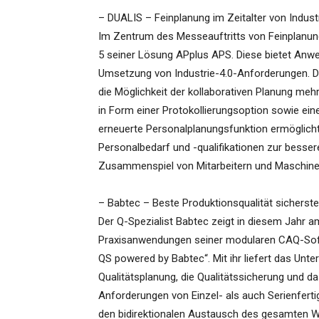
– DUALIS – Feinplanung im Zeitalter von Industr
Im Zentrum des Messeauftritts von Feinplanung
5 seiner Lösung APplus APS. Diese bietet Anwe
Umsetzung von Industrie-4.0-Anforderungen. D
die Möglichkeit der kollaborativen Planung meh
in Form einer Protokollierungsoption sowie ei
erneuerte Personalplanungsfunktion ermöglicht 
Personalbedarf und -qualifikationen zur besse
Zusammenspiel von Mitarbeitern und Maschine
– Babtec – Beste Produktionsqualität sicherste
Der Q-Spezialist Babtec zeigt in diesem Jahr
Praxisanwendungen seiner modularen CAQ-Soft
QS powered by Babtec“. Mit ihr liefert das Unt
Qualitätsplanung, die Qualitätssicherung und d
Anforderungen von Einzel- als auch Serienfert
den bidirektionalen Austausch des gesamten 