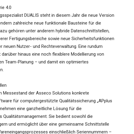
ie 4.0
sspezialist DUALIS steht in diesem Jahr die neue Version
ndern zahlreiche neue funktionale Bausteine für die
azu gehören unter anderem hybride Datenschnittstellen,
rerer Fertigungsbereiche sowie neue Sicherheitsfunktionen
ner neuen Nutzer- und Rechteverwaltung. Eine rundum
darüber hinaus eine noch flexiblere Modellierung von
ren Team-Planung – und damit ein optimiertes
n.
llen
 am Messestand der Asseco Solutions konkrete
ware für computergestützte Qualitätssicherung „APplus
ernehmen eine ganzheitliche Lösung für die
as Qualitätsmanagement. Sie bedient sowohl die
igern und ermöglicht über eine gemeinsame Schnittstelle
Wareneingangsprozesses einschließlich Seriennummern –