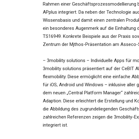
Rahmen einer Geschäftsprozessmodellierung be
APplus integriert. Da neben der Technologie au
Wissensbasis und damit einen zentralen Produkt
ein besonderes Augenmerk auf die Einhaltung
TS16949. Konkrete Beispiele aus der Praxis s
Zentrum der Mjthos-Präsentation am Asseco-
– 3mobility solutions – Individuelle Apps für m
3mobility solutions präsentiert auf der CeBIT AP
flexmobility. Diese ermöglicht eine einfache A
für iOS, Android und Windows – inklusive aller 
dem neuen „Central Platform Manager“ zahlreic
Adaption. Diese erleichtert die Erstellung und 
die Abbildung des zugrundeliegenden Geschäf
zahlreichen Referenzen zeigen die 3mobility-Exp
integriert ist.