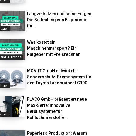
ktuell
Langzeitsitzen und seine Folgen:
Die Bedeutung von Ergonomie
für...
ktuell
Was kostet ein
Maschinentransport? Ein
Ratgeber mit Preisrechner
arkt & Trends
MOV´IT GmbH entwickelt
Sonderschutz-Bremssystem für
den Toyota Landcruiser LC300
ktuell
FLACO GmbH präsentiert neue
Max-Serie: Innovative
Befüllsysteme für
ktuell
Kühlschmierstoffe...
Paperless Production: Warum