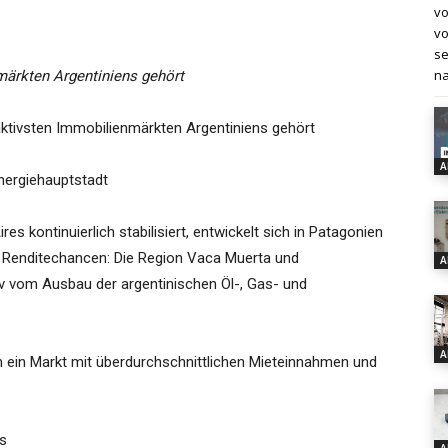
vo
vo
se
na
märkten Argentiniens gehört
tivsten Immobilienmärkten Argentiniens gehört
A
Energiehauptstadt
s kontinuierlich stabilisiert, entwickelt sich in Patagonien
n Renditechancen: Die Region Vaca Muerta und
A
iv vom Ausbau der argentinischen Öl-, Gas- und
A
h ein Markt mit überdurchschnittlichen Mieteinnahmen und
s