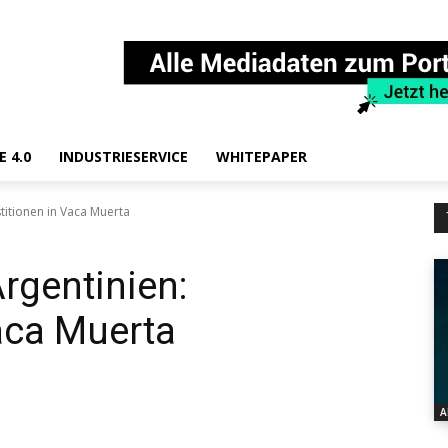
E 4.0
INDUSTRIESERVICE
WHITEPAPER
titionen in Vaca Muerta
rgentinien:
Vaca Muerta
A