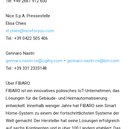
Tel: +49 2661 912 600
Nice S.p.A. Pressestelle
Elisa Chies
el.chies@niceforyou.com
Tel.: +39 0422 505 406
Gennaro Nastri
gennaro.nastri.ce@ogilvy.com
–
gennaro.nastri.ce@bm.com
Tel.: +39 331 2333148
Über FIBARO:
FIBARO ist ein innovatives polnisches IoT-Unternehmen, das
Lösungen für die Gebäude- und Heimautomatisierung
entwickelt. Innerhalb weniger Jahre hat FIBARO sein Smart
Home-System zu einem der fortschrittlichsten Systeme der
Welt gemacht. Der Hersteller hat seine Lösungen erfolgreich
auf sechs Kontinenten und in über 100 Ländern etabliert. Das